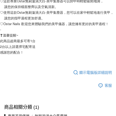
♡這款專業Ostar無刷漩渦大白-美甲集塵器可以卸甲時輕鬆吸附殘屑，
讓您的保持檯面整齊以及空氣清新。
♡使用這款Ostar無刷漩渦大白-美甲集塵器，您可以在家中輕鬆地進行美甲，
讓您的指甲過程更加舒適。
♡Ostar Nails 歡迎您來體驗我們的美甲儀器，讓您擁有更好的美甲過程！
-
❣溫馨提醒~
此商品超商最多可寄1台
2台以上請選擇宅配寄送
感謝您的配合！
顯示電腦版詳細說明
客服
商品相關分類 (1)