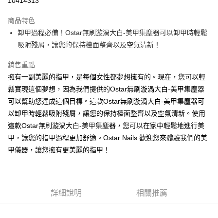
10414313
3 期 0 利率 每期
NT$993
21家銀行
商品特色
合作金庫商業銀行
第一商業銀行
超商取貨付款
卸甲過程必備！Ostar無刷漩渦大白-美甲集塵器可以卸甲時輕鬆
華南商業銀行
彰化商業銀行
吸附殘屑，讓您的保持檯面整齊以及空氣清新！
LINE Pay
上海商業儲蓄銀行
台北富邦商業銀行
國泰世華商業銀行
兆豐國際商業銀行
Apple Pay
銷售重點
臺灣中小企業銀行
台中商業銀行
擁有一副美麗的指甲，是每個女性都夢想擁有的。現在，您可以輕
匯豐（台灣）商業銀行
華泰商業銀行
街口支付
聯邦商業銀行
遠東國際商業銀行
鬆實現這個夢想，因為我們提供的Ostar無刷漩渦大白-美甲集塵器
元大商業銀行
永豐商業銀行
悠遊付
可以幫助您達成這個目標。這款Ostar無刷漩渦大白-美甲集塵器可
玉山商業銀行
星展（台灣）商業銀行
以卸甲時輕鬆吸附殘屑，讓您的保持檯面整齊以及空氣清新。使用
台新國際商業銀行
中國信託商業銀行
AFTEE先享後付
這款Ostar無刷漩渦大白-美甲集塵器，您可以在家中輕鬆地進行美
台灣樂天信用卡公司
相關說明
甲，讓您的指甲過程更加舒適。Ostar Nails 歡迎您來體驗我們的美
【關於「AFTEE先享後付」】
ATM付款
甲儀器，讓您擁有更美麗的指甲！
AFTEE先享後付是「在收到商品之後才付款」的支付方式。 讓您購物簡單
便利好安心！
１．簡單：不需註冊會員、不需綁卡、不需儲值。
運送方式
２．便利：只要手機號碼，簡訊認證，即可結帳。
３．安心：先確認商品／服務後，再付款。
全家取貨付款
詳細說明
相關推薦
每筆NT$70，滿NT$2,500(含以上)免運費
【「AFTEE先享後付」結帳流程】
１．於結帳方式選擇「AFTEE先享後付」後，將跳轉至「AFTEE先享後付」