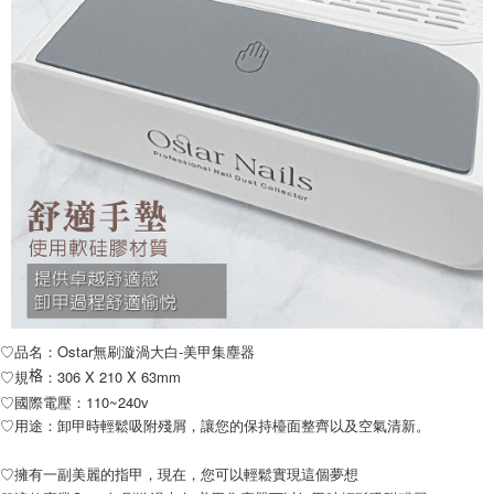
♡品名：Ostar無刷漩渦大白-美甲集塵器
♡規
：306 X 210 X 63mm
格
♡國際電壓
：
110~240v
♡用途：卸甲時輕鬆吸附殘屑，讓您的保持檯面整齊以及空氣清新。
♡擁有一副美麗的指甲，現在，您可以輕鬆實現這個夢想