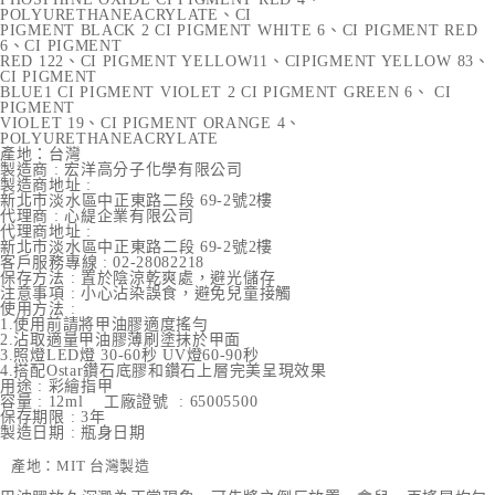
POLYURETHANEACRYLATE、CI
PIGMENT BLACK 2 CI PIGMENT WHITE 6、CI PIGMENT RED
6、CI PIGMENT
RED 122、CI PIGMENT YELLOW11、CIPIGMENT YELLOW 83、
CI PIGMENT
BLUE1 CI PIGMENT VIOLET 2 CI PIGMENT GREEN 6、 CI
PIGMENT
VIOLET 19、CI PIGMENT ORANGE 4、
POLYURETHANEACRYLATE
產地：台灣
製造商 : 宏洋高分子化學有限公司
製造商地址 :
新北市淡水區中正東路二段 69-2號2樓
代理商 : 心緹企業有限公司
代理商地址 :
新北市淡水區中正東路二段 69-2號2樓
客戶服務專線 : 02-28082218
保存方法 : 置於陰涼乾爽處，避光儲存
注意事項 : 小心沾染誤食，避免兒童接觸
使用方法 :
1.使用前請將甲油膠適度搖勻
2.沾取適量甲油膠薄刷塗抹於甲面
3.照燈LED燈 30-60秒 UV燈60-90秒
4.搭配Ostar鑽石底膠和鑽石上層完美呈現效果
用途 : 彩繪指甲
容量 : 12ml 工廠證號 : 65005500
保存期限 : 3年
製造日期 : 瓶身日期
產地：MIT 台灣製造