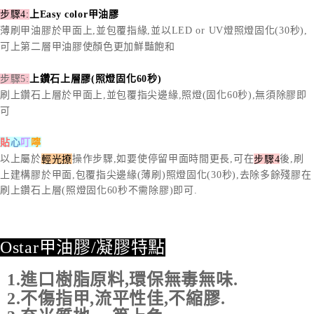
步驟4:
上Easy color甲油膠
薄刷甲油膠於甲面上,並包覆指緣,並以LED or UV燈照燈固化(30秒),
可上第二層甲油膠使顏色更加鮮豔飽和
步驟5:
上鑽石上層膠(照燈固化60秒)
刷上鑽石上層於甲面上,並包覆指尖邊緣,照燈(固化60秒),無須除膠即
可
貼
心
叮
嚀
以上屬於
操作步驟,如要使停留甲面時間更長,可在
後,刷
輕光撩
步驟4
上建構膠於甲面,包覆指尖邊緣(薄刷)照燈固化(30秒),去除多餘殘膠在
刷上鑽石上層(照燈固化60秒不需除膠)即可.
Ostar甲油膠/凝膠特點
1.進口樹脂原料,環保無毒無味.
2.不傷指甲,流平性佳,不縮膠.