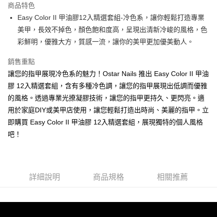
商品特色
合作金庫商業銀行
第一商業銀行
超商取貨付款
Easy Color II 甲油膠12入精選套組-冷色系，讓你輕鬆打造專業
華南商業銀行
彰化商業銀行
美甲，長效不掉色，顏色飽和度高，呈現出清新冷峻的風格，色
LINE Pay
上海商業儲蓄銀行
台北富邦商業銀行
國泰世華商業銀行
兆豐國際商業銀行
彩鮮明，優雅大方，質感一流，讓你的美甲更加優美動人。
Apple Pay
臺灣中小企業銀行
台中商業銀行
銷售重點
匯豐（台灣）商業銀行
華泰商業銀行
街口支付
聯邦商業銀行
遠東國際商業銀行
讓您的指甲展現冷色系的魅力！Ostar Nails 推出 Easy Color II 甲油
元大商業銀行
永豐商業銀行
悠遊付
膠 12入精選套組，含有多種冷色調，讓您的指甲展現出低調而優雅
玉山商業銀行
星展（台灣）商業銀行
的風格。透過專業光撩凝膠技術，讓您的指甲更持久、更閃亮。適
台新國際商業銀行
中國信託商業銀行
AFTEE先享後付
用於家庭DIY或美甲店使用，讓您輕鬆打造出時尚、美麗的指甲。立
台灣樂天信用卡公司
相關說明
即購買 Easy Color II 甲油膠 12入精選套組，展現獨特的個人風格
【關於「AFTEE先享後付」】
ATM付款
吧！
AFTEE先享後付是「在收到商品之後才付款」的支付方式。 讓您購物簡單
便利好安心！
１．簡單：不需註冊會員、不需綁卡、不需儲值。
運送方式
２．便利：只要手機號碼，簡訊認證，即可結帳。
３．安心：先確認商品／服務後，再付款。
全家取貨付款
詳細說明
商品規格
相關推薦
每筆NT$70，滿NT$2,500(含以上)免運費
【「AFTEE先享後付」結帳流程】
１．於結帳方式選擇「AFTEE先享後付」後，將跳轉至「AFTEE先享後付」
付款後全家取貨
結帳頁面，進行簡訊認證並確認金額後，即可完成結帳。
２．訂單成立數日內，您將收到繳費通知簡訊。
每筆NT$70，滿NT$2,500(含以上)免運費