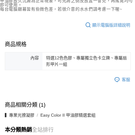
甲油膠放久沉澱為正常現象，可先將之倒反放置一會兒，再搖晃均勻
即可使用。
每台電腦銀幕皆有些微色差，若很介意的水水們請考慮一下喔~
顯示電腦版詳細說明
商品規格
內容
特選12色色膠、專屬獨立色卡立牌、專屬扇
形甲片一組
客服
商品相關分類 (1)
▍專業光撩凝膠
Easy Color II 甲油膠精選套組
本分類熱銷
全站排行