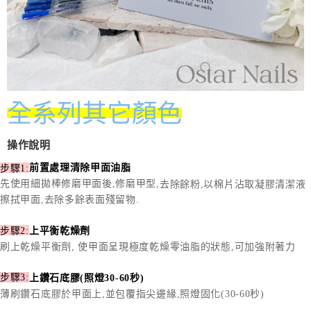
全系列其它顏色
操作說明
步驟1:
前置處理清除甲面油脂
先使用細拋棒修磨甲面後,修磨甲型,
去除餘粉,以棉片沾取凝膠清潔液
擦拭甲面,去除多餘表面殘留物.
上平衡乾燥劑
步驟2:
刷上乾燥平衡劑, 使甲面呈現極度乾燥零油脂的狀態,可加強附著力
步驟3:
上鑽石底膠(照燈30-60秒)
薄刷鑽石底膠於甲面上,並包覆指尖邊緣,照燈固化(30-60秒)