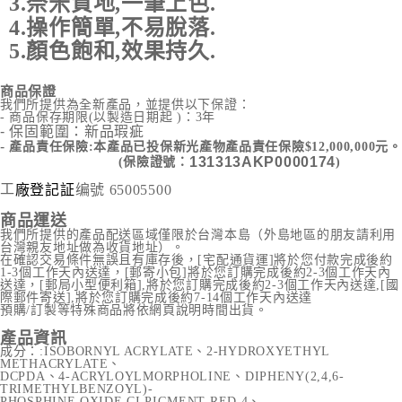
地
3.奈米質
,一筆上色.
4.操作簡單,不易脫落.
5.顏色飽和,效果持久.
商品保證
我們所提供為全新產品，並提供以下保證：
- 商品保存期限(以製造日期起 )：3年
- 保固範圍：新品瑕疵
-
產品責任保險:本產品已投保新光產物產品責任保險$12,000,000元。
131313AKP0000174
(保險證號：
)
工
编號
65005500
廠登記証
商品運送
我們所提供的產品配送區域僅限於台灣本島（外島地區的朋友請利用
台灣親友地址做為收貨地址）。
在確認交易條件無誤且有庫存後，[宅配通貨運]將於您付款完成後約
1-3個工作天內送達，[郵寄小包]將於您訂購完成後約2-3個工作天內
送達，[郵局小型便利箱],將於您訂購完成後約2-3個工作天內送達,[國
際郵件寄送],將於您訂購完成後約7-14個工作天內送達
預購/訂製等特殊商品將依網頁說明時間出貨。
產品資訊
成分：:ISOBORNYL ACRYLATE、2-HYDROXYETHYL
METHACRYLATE、
DCPDA、4-ACRYLOYLMORPHOLINE、DIPHENY(2,4,6-
TRIMETHYLBENZOYL)-
PHOSPHINE OXIDE CI PIGMENT RED 4、