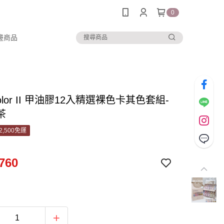
0
邊商品
 color II 甲油膠12入精選裸色卡其色套組-
茶
2,500免運
760