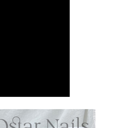
依本服務之必要範圍內提供個人資料，並將交易相關給付款項請
00，滿NT$2,500(含以上)免運費
讓予恩沛科技股份有限公司。
個人資料處理事宜，請瀏覽以下網址：
ee.tw/terms/#terms3
00，滿NT$2,500(含以上)免運費
年的使用者請事先徵得法定代理人或監護人之同意方可使用
E先享後付」，若未經同意申辦者引起之損失，本公司不負相關責
AFTEE先享後付」時，將依據個別帳號之用戶狀況，依本公司
核予不同之上限額度；若仍有額度不足之情形，本公司將視審查
用戶進行身份認證。
一人註冊多個帳號或使用他人資訊註冊。若發現惡意使用之情
科技股份有限公司將有權停止該用戶之使用額度並採取法律行