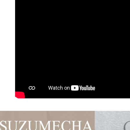
交易，需
每筆NT$1
求債權轉
２．關於
郵局郵寄
https://aft
每筆NT$1
３．未成
「AFTE
任。
４．使用「
即時審查
結果請求
５．嚴禁
形，恩沛
動。