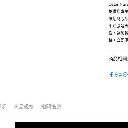
玉山商
Ostar N
台新國
AFTEE先
提供您專
台灣樂
相關說明
讓您隨心所欲
【關於「A
ATM付款
AFTEE
甲油膠是
便利好安
性。讓您
１．簡單
２．便利
格。立即
運送方式
３．安心
全家取貨
【「AFT
商品相關分
每筆NT$7
１．於結帳
付」結帳
▍專業光
付款後全
２．訂單
分享
３．收到繳
每筆NT$7
／ATM／
※ 請注意
7-11取貨
絡購買商品
先享後付
每筆NT$7
※ 交易是
說明
商品規格
相關推薦
是否繳費成
付款後7-1
付客戶支
每筆NT$7
【注意事
宅配 (可指
１．透過由