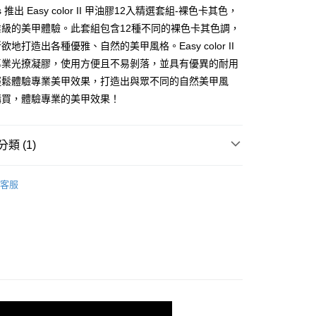
業銀行
星展（台灣）商業銀行
ails 推出 Easy color II 甲油膠12入精選套組-裸色卡其色，
際商業銀行
中國信託商業銀行
享後付
業級的美甲體驗。此套組包含12種不同的裸色卡其色調，
天信用卡公司
地打造出各種優雅、自然的美甲風格。Easy color II
FTEE先享後付」】
先享後付是「在收到商品之後才付款」的支付方式。 讓您購物簡單
專業光撩凝膠，使用方便且不易剝落，並具有優異的耐用
心！
輕鬆體驗專業美甲效果，打造出與眾不同的自然美甲風
：不需註冊會員、不需綁卡、不需儲值。
：只要手機號碼，簡訊認證，即可結帳。
購買，體驗專業的美甲效果！
：先確認商品／服務後，再付款。
付款
EE先享後付」結帳流程】
類 (1)
0，滿NT$2,500(含以上)免運費
方式選擇「AFTEE先享後付」後，將跳轉至「AFTEE先享後
頁面，進行簡訊認證並確認金額後，即可完成結帳。
撩凝膠
Easy Color II 甲油膠精選套組
家取貨
成立數日內，您將收到繳費通知簡訊。
客服
費通知簡訊後14天內，點擊此簡訊中的連結，可透過四大超商
0，滿NT$2,500(含以上)免運費
網路銀行／等多元方式進行付款，方視為交易完成。
：結帳手續完成當下不需立刻繳費，但若您需要取消訂單，請聯
付款
的店家。未經商家同意取消之訂單仍視為有效，需透過AFTEE
繳納相關費用。
0，滿NT$2,500(含以上)免運費
否成功請以「AFTEE先享後付 」之結帳頁面顯示為準，若有關於
功／繳費後需取消欲退款等相關疑問，請聯繫「AFTEE先享後
1取貨
援中心」
https://netprotections.freshdesk.com/support/home
0，滿NT$2,500(含以上)免運費
項】
定時間)
恩沛科技股份有限公司提供之「AFTEE先享後付」服務完成之