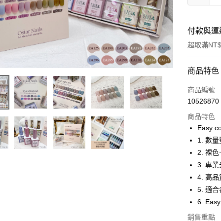
付款與運
超取滿NT$
付款方式
商品特色
信用卡一
商品編號
10526870
信用卡分
商品特色
3 期 
Easy 
合作金
1. 
超商取貨
華南商
2. 
LINE Pay
上海商
3. 
國泰世
4. 
Apple Pay
臺灣中
5. 
匯豐（
街口支付
聯邦商
6. E
元大商
悠遊付
銷售重點