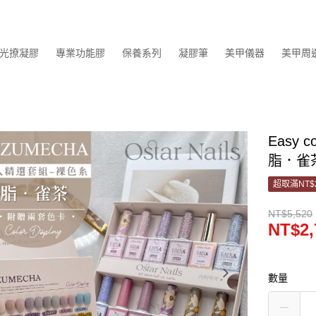
光撩凝膠
專業功能膠
保養系列
凝膠筆
美甲儀器
美甲周
Easy
脂．雀
超取滿NT$
NT$5,520
NT$2,
數量