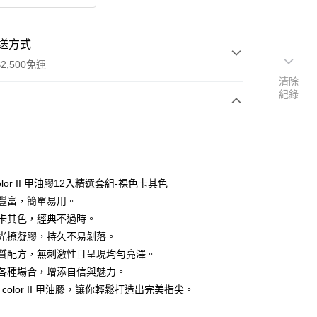
送方式
2,500免運
清除
紀錄
次付款
期付款
0 利率 每期
NT$920
21家銀行
color II 甲油膠12入精選套組-裸色卡其色
庫商業銀行
第一商業銀行
數量豐富，簡單易用。
付款
業銀行
彰化商業銀行
裸色卡其色，經典不過時。
業儲蓄銀行
台北富邦商業銀行
專業光撩凝膠，持久不易剝落。
華商業銀行
兆豐國際商業銀行
高品質配方，無刺激性且呈現均勻亮澤。
小企業銀行
台中商業銀行
適合各種場合，增添自信與魅力。
台灣）商業銀行
華泰商業銀行
業銀行
遠東國際商業銀行
asy color II 甲油膠，讓你輕鬆打造出完美指尖。
業銀行
永豐商業銀行