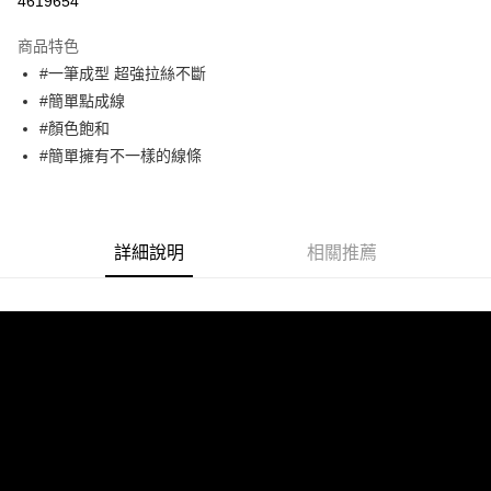
4619654
3 期 0 利率 每期
NT$96
21家銀行
商品特色
合作金庫商業銀行
第一商業銀行
超商取貨付款
#一筆成型 超強拉絲不斷
華南商業銀行
彰化商業銀行
#簡單點成線
LINE Pay
上海商業儲蓄銀行
台北富邦商業銀行
國泰世華商業銀行
兆豐國際商業銀行
#顏色飽和
Apple Pay
臺灣中小企業銀行
台中商業銀行
#簡單擁有不一樣的線條
匯豐（台灣）商業銀行
華泰商業銀行
街口支付
聯邦商業銀行
遠東國際商業銀行
元大商業銀行
永豐商業銀行
悠遊付
玉山商業銀行
星展（台灣）商業銀行
詳細說明
相關推薦
台新國際商業銀行
中國信託商業銀行
AFTEE先享後付
台灣樂天信用卡公司
相關說明
【關於「AFTEE先享後付」】
ATM付款
AFTEE先享後付是「在收到商品之後才付款」的支付方式。 讓您購物簡單
便利好安心！
１．簡單：不需註冊會員、不需綁卡、不需儲值。
運送方式
２．便利：只要手機號碼，簡訊認證，即可結帳。
３．安心：先確認商品／服務後，再付款。
全家取貨付款
每筆NT$70，滿NT$2,500(含以上)免運費
【「AFTEE先享後付」結帳流程】
１．於結帳方式選擇「AFTEE先享後付」後，將跳轉至「AFTEE先享後付」