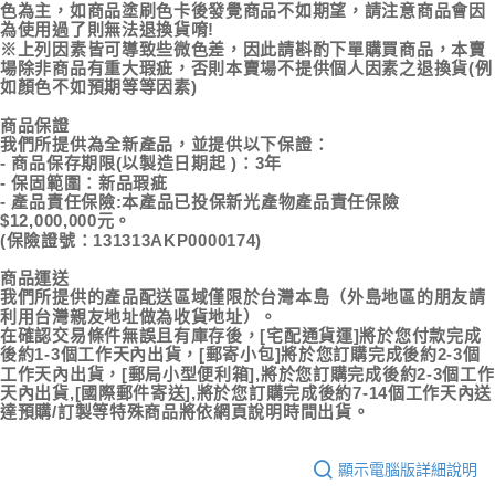
色為主，如商品塗刷色卡後發覺商品不如期望，請注意商品會因
為使用過了則無法退換貨唷!
※上列因素皆可導致些微色差，因此請斟酌下單購買商品，本賣
場除非商品有重大瑕疵，否則本賣場不提供個人因素之退換貨(例
如顏色不如預期等等因素)
商品保證
我們所提供為全新產品，並提供以下保證：
- 商品保存期限(以製造日期起 )：3年
- 保固範圍：新品瑕疵
- 產品責任保險:本產品已投保新光產物產品責任保險
$12,000,000元。
(保險證號：131313AKP0000174)
商品運送
我們所提供的產品配送區域僅限於台灣本島（外島地區的朋友請
利用台灣親友地址做為收貨地址）。
在確認交易條件無誤且有庫存後，[宅配通貨運]將於您付款完成
後約1-3個工作天內出貨，[郵寄小包]將於您訂購完成後約2-3個
工作天內出貨，[郵局小型便利箱],將於您訂購完成後約2-3個工作
天內出貨,[國際郵件寄送],將於您訂購完成後約7-14個工作天內送
達預購/訂製等特殊商品將依網頁說明時間出貨。
顯示電腦版詳細說明