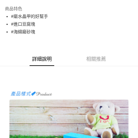
3 期 0 利率 每期
NT$33
21家銀行
商品特色
合作金庫商業銀行
第一商業銀行
超商取貨付款
#磨水晶甲的好幫手
華南商業銀行
彰化商業銀行
#進口豆腐塊
LINE Pay
上海商業儲蓄銀行
台北富邦商業銀行
國泰世華商業銀行
兆豐國際商業銀行
#海綿磨砂塊
Apple Pay
臺灣中小企業銀行
台中商業銀行
匯豐（台灣）商業銀行
華泰商業銀行
街口支付
聯邦商業銀行
遠東國際商業銀行
元大商業銀行
永豐商業銀行
詳細說明
相關推薦
悠遊付
玉山商業銀行
星展（台灣）商業銀行
台新國際商業銀行
中國信託商業銀行
AFTEE先享後付
台灣樂天信用卡公司
相關說明
【關於「AFTEE先享後付」】
ATM付款
AFTEE先享後付是「在收到商品之後才付款」的支付方式。 讓您購物簡單
便利好安心！
１．簡單：不需註冊會員、不需綁卡、不需儲值。
運送方式
２．便利：只要手機號碼，簡訊認證，即可結帳。
３．安心：先確認商品／服務後，再付款。
全家取貨付款
每筆NT$70，滿NT$2,500(含以上)免運費
【「AFTEE先享後付」結帳流程】
１．於結帳方式選擇「AFTEE先享後付」後，將跳轉至「AFTEE先享後付」
付款後全家取貨
結帳頁面，進行簡訊認證並確認金額後，即可完成結帳。