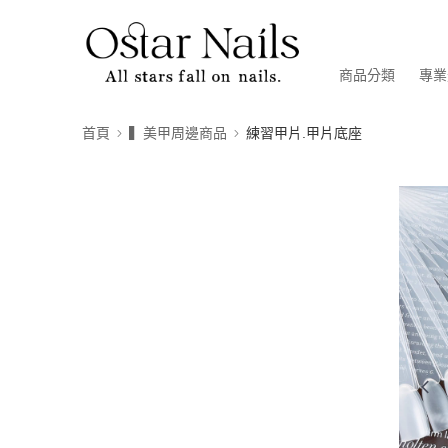
商品分類
專業
首頁
▍美甲周邊商品
練習甲片.甲片底座