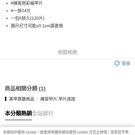
超商取貨付款
#練習用彩繪甲片
華南商業銀行
彰化商業銀行
#一排24片
LINE Pay
上海商業儲蓄銀行
台北富邦商業銀行
國泰世華商業銀行
兆豐國際商業銀行
一包5排入(120片)
Apple Pay
臺灣中小企業銀行
台中商業銀行
圖示尺寸可能±0.1cm誤差值
匯豐（台灣）商業銀行
華泰商業銀行
街口支付
聯邦商業銀行
遠東國際商業銀行
元大商業銀行
永豐商業銀行
悠遊付
玉山商業銀行
星展（台灣）商業銀行
相關推薦
台新國際商業銀行
中國信託商業銀行
AFTEE先享後付
台灣樂天信用卡公司
客服
相關說明
【關於「AFTEE先享後付」】
ATM付款
AFTEE先享後付是「在收到商品之後才付款」的支付方式。 讓您購物簡單
便利好安心！
１．簡單：不需註冊會員、不需綁卡、不需儲值。
商品相關分類 (1)
運送方式
２．便利：只要手機號碼，簡訊認證，即可結帳。
３．安心：先確認商品／服務後，再付款。
▍美甲周邊商品
練習甲片.甲片底座
全家取貨付款
每筆NT$70，滿NT$2,500(含以上)免運費
【「AFTEE先享後付」結帳流程】
本分類熱銷
全站排行
１．於結帳方式選擇「AFTEE先享後付」後，將跳轉至「AFTEE先享後付」
付款後全家取貨
結帳頁面，進行簡訊認證並確認金額後，即可完成結帳。
２．訂單成立數日內，您將收到繳費通知簡訊。
每筆NT$70，滿NT$2,500(含以上)免運費
３．收到繳費通知簡訊後14天內，點擊此簡訊中的連結，可透過四大超商／
本網站中使用 cookie，欲查詢有關本網站使用 cookie 方式之詳情，及若您不希