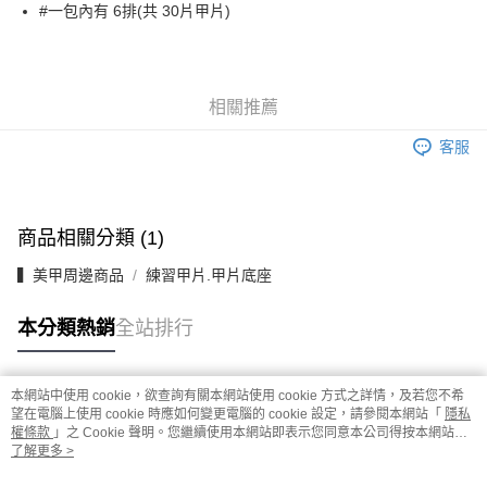
超商取貨付款
#一包內有 6排(共 30片甲片)
華南商業銀行
彰化商業銀行
LINE Pay
上海商業儲蓄銀行
台北富邦商業銀行
國泰世華商業銀行
兆豐國際商業銀行
Apple Pay
臺灣中小企業銀行
台中商業銀行
相關推薦
匯豐（台灣）商業銀行
華泰商業銀行
街口支付
聯邦商業銀行
遠東國際商業銀行
客服
元大商業銀行
永豐商業銀行
悠遊付
玉山商業銀行
星展（台灣）商業銀行
台新國際商業銀行
中國信託商業銀行
AFTEE先享後付
台灣樂天信用卡公司
相關說明
商品相關分類 (1)
【關於「AFTEE先享後付」】
ATM付款
AFTEE先享後付是「在收到商品之後才付款」的支付方式。 讓您購物簡單
▍美甲周邊商品
練習甲片.甲片底座
便利好安心！
１．簡單：不需註冊會員、不需綁卡、不需儲值。
運送方式
本分類熱銷
全站排行
２．便利：只要手機號碼，簡訊認證，即可結帳。
３．安心：先確認商品／服務後，再付款。
全家取貨付款
每筆NT$70，滿NT$2,500(含以上)免運費
【「AFTEE先享後付」結帳流程】
本網站中使用 cookie，欲查詢有關本網站使用 cookie 方式之詳情，及若您不希
熱門標籤
１．於結帳方式選擇「AFTEE先享後付」後，將跳轉至「AFTEE先享後付」
望在電腦上使用 cookie 時應如何變更電腦的 cookie 設定，請參閱本網站「
隱私
付款後全家取貨
結帳頁面，進行簡訊認證並確認金額後，即可完成結帳。
權條款
」之 Cookie 聲明。您繼續使用本網站即表示您同意本公司得按本網站使
２．訂單成立數日內，您將收到繳費通知簡訊。
用條款之 Cookie 聲明使用 cookie。
了解更多 >
每筆NT$70，滿NT$2,500(含以上)免運費
３．收到繳費通知簡訊後14天內，點擊此簡訊中的連結，可透過四大超商／