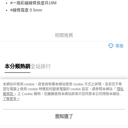
超商取貨付款
#一捲彩繪線條長度共18M
華南商業銀行
彰化商業銀行
#線條寬度 0.5mm
LINE Pay
上海商業儲蓄銀行
台北富邦商業銀行
國泰世華商業銀行
兆豐國際商業銀行
Apple Pay
臺灣中小企業銀行
台中商業銀行
匯豐（台灣）商業銀行
華泰商業銀行
街口支付
聯邦商業銀行
遠東國際商業銀行
相關推薦
元大商業銀行
永豐商業銀行
悠遊付
客服
玉山商業銀行
星展（台灣）商業銀行
台新國際商業銀行
中國信託商業銀行
AFTEE先享後付
台灣樂天信用卡公司
相關說明
本分類熱銷
全站排行
【關於「AFTEE先享後付」】
ATM付款
AFTEE先享後付是「在收到商品之後才付款」的支付方式。 讓您購物簡單
便利好安心！
１．簡單：不需註冊會員、不需綁卡、不需儲值。
本網站中使用 cookie，欲查詢有關本網站使用 cookie 方式之詳情，及若您不希
運送方式
２．便利：只要手機號碼，簡訊認證，即可結帳。
熱門標籤
望在電腦上使用 cookie 時應如何變更電腦的 cookie 設定，請參閱本網站「
隱私
３．安心：先確認商品／服務後，再付款。
權條款
全家取貨付款
」之 Cookie 聲明。您繼續使用本網站即表示您同意本公司得按本網站使
用條款之 Cookie 聲明使用 cookie。
了解更多 >
每筆NT$70，滿NT$2,500(含以上)免運費
【「AFTEE先享後付」結帳流程】
１．於結帳方式選擇「AFTEE先享後付」後，將跳轉至「AFTEE先享後付」
付款後全家取貨
結帳頁面，進行簡訊認證並確認金額後，即可完成結帳。
我知道了
２．訂單成立數日內，您將收到繳費通知簡訊。
每筆NT$70，滿NT$2,500(含以上)免運費
３．收到繳費通知簡訊後14天內，點擊此簡訊中的連結，可透過四大超商／