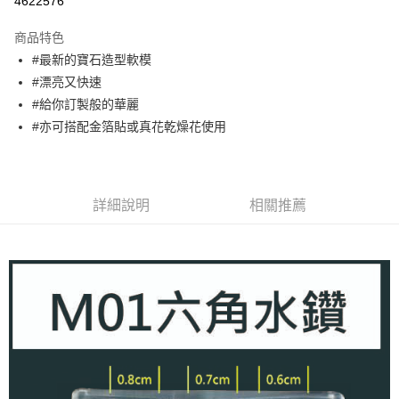
4622576
3 期 0 利率 每期
NT$50
21家銀行
商品特色
合作金庫商業銀行
第一商業銀行
超商取貨付款
#最新的寶石造型軟模
華南商業銀行
彰化商業銀行
#漂亮又快速
LINE Pay
上海商業儲蓄銀行
台北富邦商業銀行
國泰世華商業銀行
兆豐國際商業銀行
#給你訂製般的華麗
Apple Pay
臺灣中小企業銀行
台中商業銀行
#亦可搭配金箔貼或真花乾燥花使用
匯豐（台灣）商業銀行
華泰商業銀行
街口支付
聯邦商業銀行
遠東國際商業銀行
元大商業銀行
永豐商業銀行
悠遊付
玉山商業銀行
星展（台灣）商業銀行
詳細說明
相關推薦
台新國際商業銀行
中國信託商業銀行
AFTEE先享後付
台灣樂天信用卡公司
相關說明
【關於「AFTEE先享後付」】
ATM付款
AFTEE先享後付是「在收到商品之後才付款」的支付方式。 讓您購物簡單
便利好安心！
１．簡單：不需註冊會員、不需綁卡、不需儲值。
運送方式
２．便利：只要手機號碼，簡訊認證，即可結帳。
３．安心：先確認商品／服務後，再付款。
全家取貨付款
每筆NT$70，滿NT$2,500(含以上)免運費
【「AFTEE先享後付」結帳流程】
１．於結帳方式選擇「AFTEE先享後付」後，將跳轉至「AFTEE先享後付」