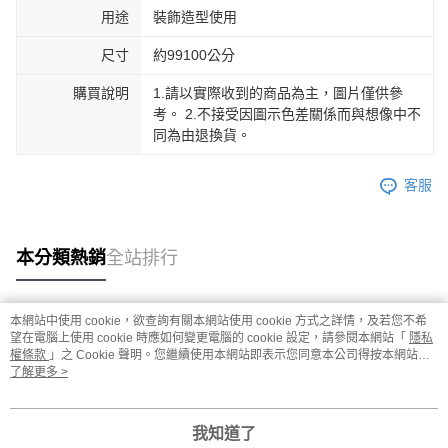
用途
裝飾造型使用
尺寸
約99100公分
購買說明
1.請以實際收到的商品為主，圖片僅供參
考。 2.不接受因圖示色差關係而與想像中不
同為由退換貨。
客服
本分類熱銷
全站排行
本網站中使用 cookie，欲查詢有關本網站使用 cookie 方式之詳情，及若您不希
熱門標籤
望在電腦上使用 cookie 時應如何變更電腦的 cookie 設定，請參閱本網站「
隱私
權條款
」之 Cookie 聲明。您繼續使用本網站即表示您同意本公司得按本網站使
用條款之 Cookie 聲明使用 cookie。
了解更多 >
我知道了