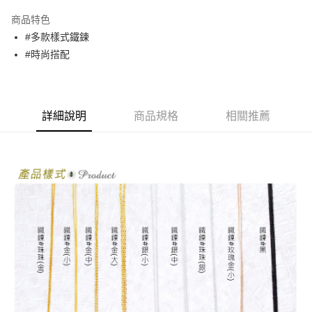
3 期 0 利率 每期
NT$6
21家銀行
商品特色
合作金庫商業銀行
第一商業銀行
超商取貨付款
#多款樣式鐵鍊
華南商業銀行
彰化商業銀行
#時尚搭配
LINE Pay
上海商業儲蓄銀行
台北富邦商業銀行
國泰世華商業銀行
兆豐國際商業銀行
Apple Pay
臺灣中小企業銀行
台中商業銀行
匯豐（台灣）商業銀行
華泰商業銀行
街口支付
聯邦商業銀行
遠東國際商業銀行
詳細說明
商品規格
相關推薦
元大商業銀行
永豐商業銀行
悠遊付
玉山商業銀行
星展（台灣）商業銀行
台新國際商業銀行
中國信託商業銀行
AFTEE先享後付
台灣樂天信用卡公司
相關說明
【關於「AFTEE先享後付」】
ATM付款
AFTEE先享後付是「在收到商品之後才付款」的支付方式。 讓您購物簡單
便利好安心！
１．簡單：不需註冊會員、不需綁卡、不需儲值。
運送方式
２．便利：只要手機號碼，簡訊認證，即可結帳。
３．安心：先確認商品／服務後，再付款。
全家取貨付款
每筆NT$70，滿NT$2,500(含以上)免運費
【「AFTEE先享後付」結帳流程】
１．於結帳方式選擇「AFTEE先享後付」後，將跳轉至「AFTEE先享後付」
付款後全家取貨
結帳頁面，進行簡訊認證並確認金額後，即可完成結帳。