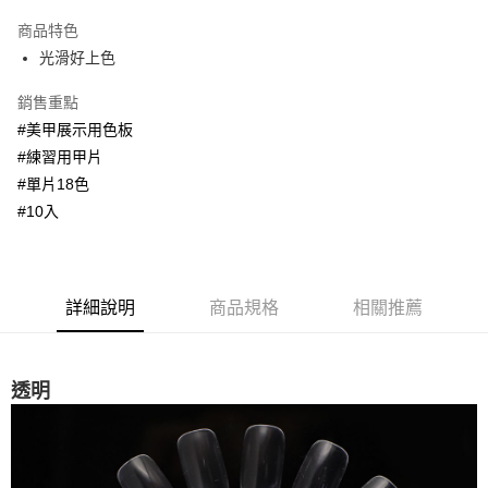
3 期 0 利率 每期
NT$13
21家銀行
商品特色
合作金庫商業銀行
第一商業銀行
超商取貨付款
光滑好上色
華南商業銀行
彰化商業銀行
LINE Pay
上海商業儲蓄銀行
台北富邦商業銀行
銷售重點
國泰世華商業銀行
兆豐國際商業銀行
Apple Pay
#美甲展示用色板
臺灣中小企業銀行
台中商業銀行
#練習用甲片
匯豐（台灣）商業銀行
華泰商業銀行
街口支付
聯邦商業銀行
遠東國際商業銀行
#單片18色
元大商業銀行
永豐商業銀行
悠遊付
#10入
玉山商業銀行
星展（台灣）商業銀行
台新國際商業銀行
中國信託商業銀行
AFTEE先享後付
台灣樂天信用卡公司
相關說明
【關於「AFTEE先享後付」】
詳細說明
商品規格
相關推薦
ATM付款
AFTEE先享後付是「在收到商品之後才付款」的支付方式。 讓您購物簡單
便利好安心！
１．簡單：不需註冊會員、不需綁卡、不需儲值。
運送方式
２．便利：只要手機號碼，簡訊認證，即可結帳。
透明
３．安心：先確認商品／服務後，再付款。
全家取貨付款
每筆NT$70，滿NT$2,500(含以上)免運費
【「AFTEE先享後付」結帳流程】
１．於結帳方式選擇「AFTEE先享後付」後，將跳轉至「AFTEE先享後付」
付款後全家取貨
結帳頁面，進行簡訊認證並確認金額後，即可完成結帳。