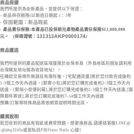
商品保證
我們所提供為全新產品，並提供以下保證：
- 商品保存期限(以製造日期起 )：3年
- 保固範圍：新品瑕疵
-
產品責任保險:本產品已投保新光產物產品責任保險$12,000,000
131313AKP0000174
元。 (保險證號：
)
商品運送
我們所提供的產品配送區域僅限於台灣本島（外島地區的朋友請利用
台灣親友地址做為收貨地址）。
在確認交易條件無誤且有庫存後，[宅配通貨運]將於您付款完成後約
1-3個工作天內送達，[郵寄小包]將於您訂購完成後約2-3個工作天內
送達，[郵局小型便利箱],將於您訂購完成後約2-3個工作天內送達,[國
際郵件寄送],將於您訂購完成後約7-14個工作天內送達
預購/訂製等特殊商品將依網頁說明時間出貨。
購買說明
若您收到的商品有瑕疵或異常問題，想更換商品,請連絡客服
LINE@
:@abq3245s
或是私訊FB[Ostar Nails 心緹]