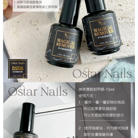
ATM／網路銀行／等多元方式進行付款，方視為交易完成。
7-11取貨付款
※ 請注意：結帳手續完成當下不需立刻繳費，但若您需要取消訂單，請聯絡
每筆NT$70，滿NT$2,500(含以上)免運費
購買商品的店家。未經商家同意取消之訂單仍視為有效，需透過AFTEE先享
後付繳納相關費用。
付款後7-11取貨
※ 交易是否成功請以「AFTEE先享後付 」之結帳頁面顯示為準，若有關於
是否繳費成功／繳費後需取消欲退款等相關疑問，請聯繫「AFTEE先享後付
每筆NT$70，滿NT$2,500(含以上)免運費
客戶支援中心」
https://netprotections.freshdesk.com/support/home
宅配 (可指定時間)
【注意事項】
１．透過由恩沛科技股份有限公司提供之「AFTEE先享後付」服務完成之交
每筆NT$100，滿NT$2,500(含以上)免運費
易，需依本服務之必要範圍內提供個人資料，並將交易相關給付款項請求債
權轉讓予恩沛科技股份有限公司。
郵局郵寄
２．關於個人資料處理事宜，請瀏覽以下網址：
每筆NT$100，滿NT$2,500(含以上)免運費
https://aftee.tw/terms/#terms3
３．未成年的使用者請事先徵得法定代理人或監護人之同意方可使用
「AFTEE先享後付」，若未經同意申辦者引起之損失，本公司不負相關責
任。
４．使用「AFTEE先享後付」時，將依據個別帳號之用戶狀況，依本公司即
時審查核予不同之上限額度；若仍有額度不足之情形，本公司將視審查結果
請求用戶進行身份認證。
５．嚴禁一人註冊多個帳號或使用他人資訊註冊。若發現惡意使用之情形，
恩沛科技股份有限公司將有權停止該用戶之使用額度並採取法律行動。