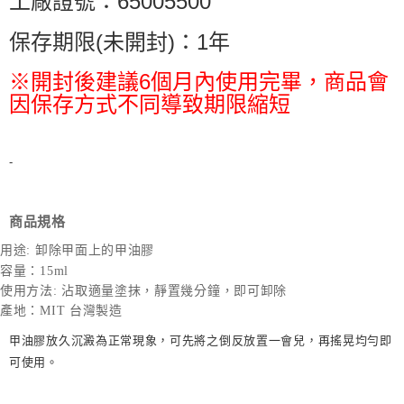
工廠證號：65005500
保存期限(未開封)：1年
※開封後建議6個月內使用完畢，商品會
因保存方式不同導致期限縮短
-
商品規格
用途: 卸除甲面上的甲油膠
容量：15ml
使用方法: 沾取適量塗抹，靜置幾分鐘，即可卸除
產地：MIT 台灣製造
甲油膠放久沉澱為正常現象，可先將之倒反放置一會兒，再搖晃均勻即
可使用。