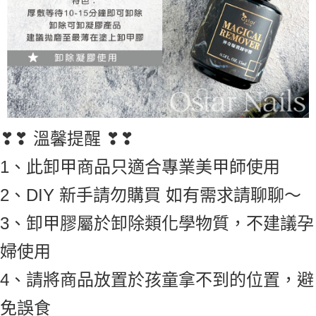
❣❣ 溫馨提醒 ❣❣
1、此卸甲商品只適合專業美甲師使用
2、DIY 新手請勿購買 如有需求請聊聊～
3、卸甲膠屬於卸除類化學物質，不建議孕
婦使用
4、請將商品放置於孩童拿不到的位置，避
免誤食