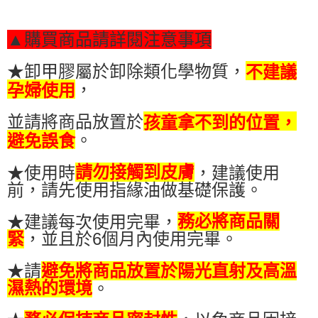
▲購買商品請詳閱注意事項
★卸甲膠屬於卸除類化學物質，
不建議
，
孕婦使用
並請將商品放置於
孩童拿不到的位置，
。
避免誤食
★使用時
請勿接觸到皮膚
，建議使用
前，請先使用指緣油做基礎保護。
★建議每次使用完畢，
務必將商品關
緊
，並且於6個月內使用完畢。
★請
避免將商品放置於陽光直射及高溫
濕熱的環境
。