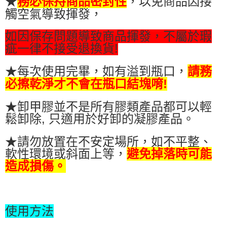
★
務必保持商品密封性
，以免商品因接
觸空氣導致揮發，
如因保存問題導致商品揮發，不屬於瑕
疵一律不接受退換貨!
★每次使用完畢，如有溢到瓶口，
請務
必擦乾淨才不會在瓶口結塊唷!
★卸甲膠並不是所有膠類產品都可以輕
鬆卸除, 只適用於好卸的凝膠產品。
★請勿放置在不安定場所，如不平整、
軟性環境或斜面上等，
避免掉落時可能
造成損傷。
使用方法