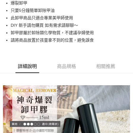
超商取貨付款
爆裂卸甲
華南商業銀行
彰化商業銀行
只要5分鐘簡單卸除甲油
LINE Pay
上海商業儲蓄銀行
台北富邦商業銀行
國泰世華商業銀行
兆豐國際商業銀行
此卸甲商品只適合專業美甲師使用
Apple Pay
臺灣中小企業銀行
台中商業銀行
DIY 新手請勿購買 如有需求請聊聊～
匯豐（台灣）商業銀行
華泰商業銀行
卸甲膠屬於卸除類化學物質，不建議孕婦使用
街口支付
聯邦商業銀行
遠東國際商業銀行
請將商品放置於孩童拿不到的位置，避免誤食
元大商業銀行
永豐商業銀行
悠遊付
玉山商業銀行
星展（台灣）商業銀行
台新國際商業銀行
中國信託商業銀行
AFTEE先享後付
台灣樂天信用卡公司
相關說明
詳細說明
商品規格
相關推薦
【關於「AFTEE先享後付」】
ATM付款
AFTEE先享後付是「在收到商品之後才付款」的支付方式。 讓您購物簡單
便利好安心！
１．簡單：不需註冊會員、不需綁卡、不需儲值。
運送方式
２．便利：只要手機號碼，簡訊認證，即可結帳。
３．安心：先確認商品／服務後，再付款。
全家取貨付款
每筆NT$70，滿NT$2,500(含以上)免運費
【「AFTEE先享後付」結帳流程】
１．於結帳方式選擇「AFTEE先享後付」後，將跳轉至「AFTEE先享後付」
付款後全家取貨
結帳頁面，進行簡訊認證並確認金額後，即可完成結帳。
２．訂單成立數日內，您將收到繳費通知簡訊。
每筆NT$70，滿NT$2,500(含以上)免運費
３．收到繳費通知簡訊後14天內，點擊此簡訊中的連結，可透過四大超商／