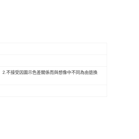
。 2.不接受因圖示色差關係而與想像中不同為由退換