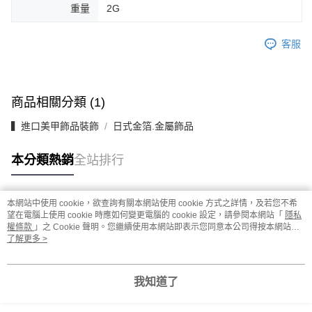
重量
2G
客服
商品相關分類 (1)
▍進口美甲飾品裝飾
日式金箔.金屬飾品
本分類熱銷
全站排行
本網站中使用 cookie，欲查詢有關本網站使用 cookie 方式之詳情，及若您不希
熱門標籤
望在電腦上使用 cookie 時應如何變更電腦的 cookie 設定，請參閱本網站「
隱私
權條款
」之 Cookie 聲明。您繼續使用本網站即表示您同意本公司得按本網站使
用條款之 Cookie 聲明使用 cookie。
了解更多 >
我知道了