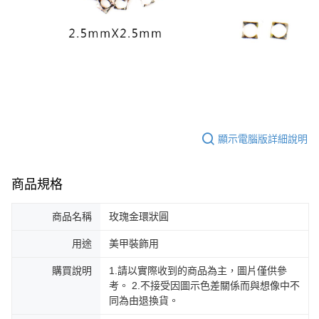
ATM／網路銀行／等多元方式進行付款，方視為交易完成。
7-11取貨付款
※ 請注意：結帳手續完成當下不需立刻繳費，但若您需要取消訂單，請聯絡
每筆NT$70，滿NT$2,500(含以上)免運費
購買商品的店家。未經商家同意取消之訂單仍視為有效，需透過AFTEE先享
後付繳納相關費用。
付款後7-11取貨
※ 交易是否成功請以「AFTEE先享後付 」之結帳頁面顯示為準，若有關於
是否繳費成功／繳費後需取消欲退款等相關疑問，請聯繫「AFTEE先享後付
每筆NT$70，滿NT$2,500(含以上)免運費
客戶支援中心」
https://netprotections.freshdesk.com/support/home
宅配 (可指定時間)
【注意事項】
１．透過由恩沛科技股份有限公司提供之「AFTEE先享後付」服務完成之交
每筆NT$100，滿NT$2,500(含以上)免運費
易，需依本服務之必要範圍內提供個人資料，並將交易相關給付款項請求債
顯示電腦版詳細說明
權轉讓予恩沛科技股份有限公司。
郵局郵寄
２．關於個人資料處理事宜，請瀏覽以下網址：
每筆NT$100，滿NT$2,500(含以上)免運費
https://aftee.tw/terms/#terms3
３．未成年的使用者請事先徵得法定代理人或監護人之同意方可使用
商品規格
「AFTEE先享後付」，若未經同意申辦者引起之損失，本公司不負相關責
任。
商品名稱
玫瑰金環狀圓
４．使用「AFTEE先享後付」時，將依據個別帳號之用戶狀況，依本公司即
時審查核予不同之上限額度；若仍有額度不足之情形，本公司將視審查結果
用途
美甲裝飾用
請求用戶進行身份認證。
５．嚴禁一人註冊多個帳號或使用他人資訊註冊。若發現惡意使用之情形，
恩沛科技股份有限公司將有權停止該用戶之使用額度並採取法律行動。
購買說明
1.請以實際收到的商品為主，圖片僅供參
考。 2.不接受因圖示色差關係而與想像中不
同為由退換貨。