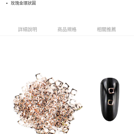
超商取貨付款
玫瑰金環狀圓
華南商業銀行
彰化商業銀行
LINE Pay
上海商業儲蓄銀行
台北富邦商業銀行
國泰世華商業銀行
兆豐國際商業銀行
Apple Pay
臺灣中小企業銀行
台中商業銀行
詳細說明
商品規格
相關推薦
匯豐（台灣）商業銀行
華泰商業銀行
街口支付
聯邦商業銀行
遠東國際商業銀行
元大商業銀行
永豐商業銀行
悠遊付
玉山商業銀行
星展（台灣）商業銀行
台新國際商業銀行
中國信託商業銀行
AFTEE先享後付
台灣樂天信用卡公司
相關說明
【關於「AFTEE先享後付」】
ATM付款
AFTEE先享後付是「在收到商品之後才付款」的支付方式。 讓您購物簡單
便利好安心！
１．簡單：不需註冊會員、不需綁卡、不需儲值。
運送方式
２．便利：只要手機號碼，簡訊認證，即可結帳。
３．安心：先確認商品／服務後，再付款。
全家取貨付款
每筆NT$70，滿NT$2,500(含以上)免運費
【「AFTEE先享後付」結帳流程】
１．於結帳方式選擇「AFTEE先享後付」後，將跳轉至「AFTEE先享後付」
付款後全家取貨
結帳頁面，進行簡訊認證並確認金額後，即可完成結帳。
２．訂單成立數日內，您將收到繳費通知簡訊。
每筆NT$70，滿NT$2,500(含以上)免運費
３．收到繳費通知簡訊後14天內，點擊此簡訊中的連結，可透過四大超商／