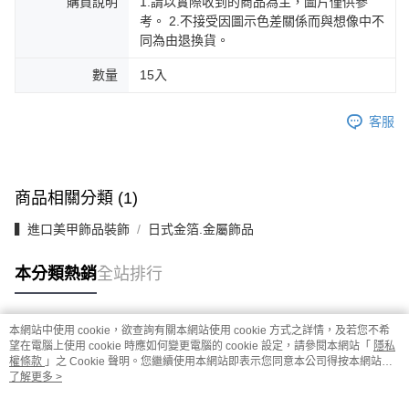
購買說明
1.請以實際收到的商品為主，圖片僅供參
考。 2.不接受因圖示色差關係而與想像中不
同為由退換貨。
數量
15入
客服
商品相關分類 (1)
▍進口美甲飾品裝飾
日式金箔.金屬飾品
本分類熱銷
全站排行
本網站中使用 cookie，欲查詢有關本網站使用 cookie 方式之詳情，及若您不希
熱門標籤
望在電腦上使用 cookie 時應如何變更電腦的 cookie 設定，請參閱本網站「
隱私
權條款
」之 Cookie 聲明。您繼續使用本網站即表示您同意本公司得按本網站使
用條款之 Cookie 聲明使用 cookie。
了解更多 >