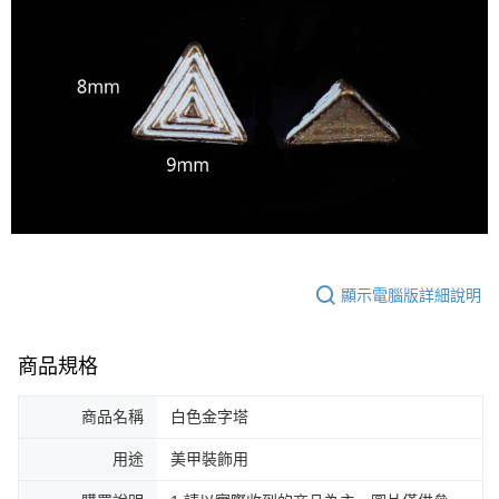
ATM／網路銀行／等多元方式進行付款，方視為交易完成。
7-11取貨付款
※ 請注意：結帳手續完成當下不需立刻繳費，但若您需要取消訂單，請聯絡
每筆NT$70，滿NT$2,500(含以上)免運費
購買商品的店家。未經商家同意取消之訂單仍視為有效，需透過AFTEE先享
後付繳納相關費用。
付款後7-11取貨
※ 交易是否成功請以「AFTEE先享後付 」之結帳頁面顯示為準，若有關於
是否繳費成功／繳費後需取消欲退款等相關疑問，請聯繫「AFTEE先享後付
每筆NT$70，滿NT$2,500(含以上)免運費
客戶支援中心」
https://netprotections.freshdesk.com/support/home
宅配 (可指定時間)
【注意事項】
１．透過由恩沛科技股份有限公司提供之「AFTEE先享後付」服務完成之交
每筆NT$100，滿NT$2,500(含以上)免運費
易，需依本服務之必要範圍內提供個人資料，並將交易相關給付款項請求債
權轉讓予恩沛科技股份有限公司。
郵局郵寄
２．關於個人資料處理事宜，請瀏覽以下網址：
每筆NT$100，滿NT$2,500(含以上)免運費
https://aftee.tw/terms/#terms3
３．未成年的使用者請事先徵得法定代理人或監護人之同意方可使用
顯示電腦版詳細說明
「AFTEE先享後付」，若未經同意申辦者引起之損失，本公司不負相關責
任。
４．使用「AFTEE先享後付」時，將依據個別帳號之用戶狀況，依本公司即
時審查核予不同之上限額度；若仍有額度不足之情形，本公司將視審查結果
商品規格
請求用戶進行身份認證。
５．嚴禁一人註冊多個帳號或使用他人資訊註冊。若發現惡意使用之情形，
商品名稱
白色金字塔
恩沛科技股份有限公司將有權停止該用戶之使用額度並採取法律行動。
用途
美甲裝飾用