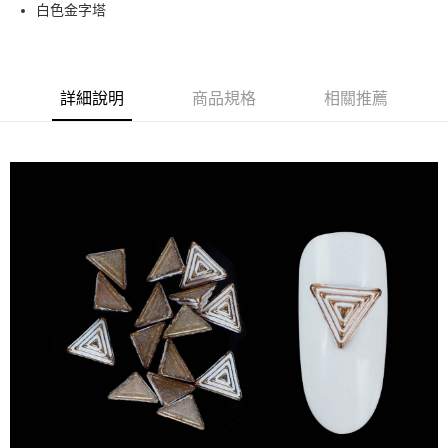
超商取貨付款
白色金字塔
華南商業銀行
彰化商業銀行
LINE Pay
上海商業儲蓄銀行
台北富邦商業銀行
國泰世華商業銀行
兆豐國際商業銀行
Apple Pay
臺灣中小企業銀行
台中商業銀行
詳細說明
商品規格
相關推薦
匯豐（台灣）商業銀行
華泰商業銀行
街口支付
聯邦商業銀行
遠東國際商業銀行
元大商業銀行
永豐商業銀行
悠遊付
玉山商業銀行
星展（台灣）商業銀行
台新國際商業銀行
中國信託商業銀行
AFTEE先享後付
台灣樂天信用卡公司
相關說明
【關於「AFTEE先享後付」】
ATM付款
AFTEE先享後付是「在收到商品之後才付款」的支付方式。 讓您購物簡單
便利好安心！
１．簡單：不需註冊會員、不需綁卡、不需儲值。
運送方式
２．便利：只要手機號碼，簡訊認證，即可結帳。
３．安心：先確認商品／服務後，再付款。
全家取貨付款
每筆NT$70，滿NT$2,500(含以上)免運費
【「AFTEE先享後付」結帳流程】
１．於結帳方式選擇「AFTEE先享後付」後，將跳轉至「AFTEE先享後付」
付款後全家取貨
結帳頁面，進行簡訊認證並確認金額後，即可完成結帳。
２．訂單成立數日內，您將收到繳費通知簡訊。
每筆NT$70，滿NT$2,500(含以上)免運費
３．收到繳費通知簡訊後14天內，點擊此簡訊中的連結，可透過四大超商／