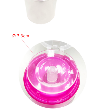
ATM／網路銀行／等多元方式進行付款，方視為交易完成。
7-11取貨付款
※ 請注意：結帳手續完成當下不需立刻繳費，但若您需要取消訂單，請聯絡
每筆NT$70，滿NT$2,500(含以上)免運費
購買商品的店家。未經商家同意取消之訂單仍視為有效，需透過AFTEE先享
後付繳納相關費用。
付款後7-11取貨
※ 交易是否成功請以「AFTEE先享後付 」之結帳頁面顯示為準，若有關於
是否繳費成功／繳費後需取消欲退款等相關疑問，請聯繫「AFTEE先享後付
每筆NT$70，滿NT$2,500(含以上)免運費
客戶支援中心」
https://netprotections.freshdesk.com/support/home
宅配 (可指定時間)
【注意事項】
１．透過由恩沛科技股份有限公司提供之「AFTEE先享後付」服務完成之交
每筆NT$100，滿NT$2,500(含以上)免運費
易，需依本服務之必要範圍內提供個人資料，並將交易相關給付款項請求債
權轉讓予恩沛科技股份有限公司。
郵局郵寄
２．關於個人資料處理事宜，請瀏覽以下網址：
每筆NT$100，滿NT$2,500(含以上)免運費
https://aftee.tw/terms/#terms3
３．未成年的使用者請事先徵得法定代理人或監護人之同意方可使用
「AFTEE先享後付」，若未經同意申辦者引起之損失，本公司不負相關責
任。
４．使用「AFTEE先享後付」時，將依據個別帳號之用戶狀況，依本公司即
時審查核予不同之上限額度；若仍有額度不足之情形，本公司將視審查結果
請求用戶進行身份認證。
５．嚴禁一人註冊多個帳號或使用他人資訊註冊。若發現惡意使用之情形，
恩沛科技股份有限公司將有權停止該用戶之使用額度並採取法律行動。