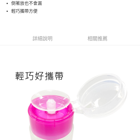
超商取貨付款
倒著放也不會漏
華南商業銀行
彰化商業銀行
輕巧攜帶方便
LINE Pay
上海商業儲蓄銀行
台北富邦商業銀行
國泰世華商業銀行
兆豐國際商業銀行
Apple Pay
臺灣中小企業銀行
台中商業銀行
匯豐（台灣）商業銀行
華泰商業銀行
街口支付
聯邦商業銀行
遠東國際商業銀行
詳細說明
相關推薦
元大商業銀行
永豐商業銀行
悠遊付
玉山商業銀行
星展（台灣）商業銀行
台新國際商業銀行
中國信託商業銀行
AFTEE先享後付
台灣樂天信用卡公司
相關說明
【關於「AFTEE先享後付」】
ATM付款
AFTEE先享後付是「在收到商品之後才付款」的支付方式。 讓您購物簡單
便利好安心！
１．簡單：不需註冊會員、不需綁卡、不需儲值。
運送方式
２．便利：只要手機號碼，簡訊認證，即可結帳。
３．安心：先確認商品／服務後，再付款。
全家取貨付款
每筆NT$70，滿NT$2,500(含以上)免運費
【「AFTEE先享後付」結帳流程】
１．於結帳方式選擇「AFTEE先享後付」後，將跳轉至「AFTEE先享後付」
付款後全家取貨
結帳頁面，進行簡訊認證並確認金額後，即可完成結帳。
２．訂單成立數日內，您將收到繳費通知簡訊。
每筆NT$70，滿NT$2,500(含以上)免運費
３．收到繳費通知簡訊後14天內，點擊此簡訊中的連結，可透過四大超商／