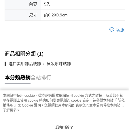
內容
5入
尺寸
約0.2X0.9cm
客服
商品相關分類 (1)
▍進口美甲飾品裝飾
貝殻珍珠貼飾
本分類熱銷
全站排行
本網站中使用 cookie，欲查詢有關本網站使用 cookie 方式之詳情，及若您不希
熱門標籤
望在電腦上使用 cookie 時應如何變更電腦的 cookie 設定，請參閱本網站「
隱私
權條款
」之 Cookie 聲明。您繼續使用本網站即表示您同意本公司得按本網站使
用條款之 Cookie 聲明使用 cookie。
了解更多 >
我知道了