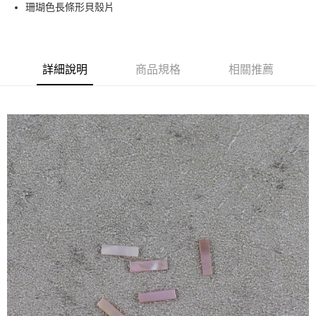
超商取貨付款
珊瑚色長條形貝殼片
華南商業銀行
彰化商業銀行
LINE Pay
上海商業儲蓄銀行
台北富邦商業銀行
國泰世華商業銀行
兆豐國際商業銀行
Apple Pay
臺灣中小企業銀行
台中商業銀行
詳細說明
商品規格
相關推薦
匯豐（台灣）商業銀行
華泰商業銀行
街口支付
聯邦商業銀行
遠東國際商業銀行
元大商業銀行
永豐商業銀行
悠遊付
玉山商業銀行
星展（台灣）商業銀行
台新國際商業銀行
中國信託商業銀行
AFTEE先享後付
台灣樂天信用卡公司
相關說明
【關於「AFTEE先享後付」】
ATM付款
AFTEE先享後付是「在收到商品之後才付款」的支付方式。 讓您購物簡單
便利好安心！
１．簡單：不需註冊會員、不需綁卡、不需儲值。
運送方式
２．便利：只要手機號碼，簡訊認證，即可結帳。
３．安心：先確認商品／服務後，再付款。
全家取貨付款
每筆NT$70，滿NT$2,500(含以上)免運費
【「AFTEE先享後付」結帳流程】
１．於結帳方式選擇「AFTEE先享後付」後，將跳轉至「AFTEE先享後付」
付款後全家取貨
結帳頁面，進行簡訊認證並確認金額後，即可完成結帳。
２．訂單成立數日內，您將收到繳費通知簡訊。
每筆NT$70，滿NT$2,500(含以上)免運費
３．收到繳費通知簡訊後14天內，點擊此簡訊中的連結，可透過四大超商／