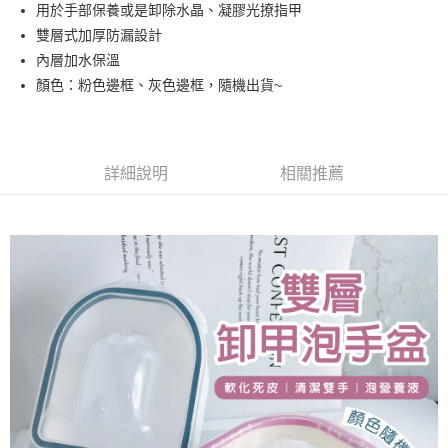
超商取貨付款
用於手部保養或是卸除水晶、凝膠光撩指甲
華南商業銀行
彰化商業銀行
雙層式加厚防漏設計
LINE Pay
上海商業儲蓄銀行
台北富邦商業銀行
國泰世華商業銀行
兆豐國際商業銀行
內層加水保溫
Apple Pay
臺灣中小企業銀行
台中商業銀行
顏色：粉色邊框、灰色邊框，隨機出貨~
匯豐（台灣）商業銀行
華泰商業銀行
街口支付
聯邦商業銀行
遠東國際商業銀行
元大商業銀行
永豐商業銀行
悠遊付
玉山商業銀行
星展（台灣）商業銀行
詳細說明
相關推薦
台新國際商業銀行
中國信託商業銀行
AFTEE先享後付
台灣樂天信用卡公司
相關說明
【關於「AFTEE先享後付」】
ATM付款
AFTEE先享後付是「在收到商品之後才付款」的支付方式。 讓您購物簡單
便利好安心！
１．簡單：不需註冊會員、不需綁卡、不需儲值。
運送方式
２．便利：只要手機號碼，簡訊認證，即可結帳。
３．安心：先確認商品／服務後，再付款。
全家取貨付款
每筆NT$70，滿NT$2,500(含以上)免運費
【「AFTEE先享後付」結帳流程】
１．於結帳方式選擇「AFTEE先享後付」後，將跳轉至「AFTEE先享後付」
付款後全家取貨
結帳頁面，進行簡訊認證並確認金額後，即可完成結帳。
２．訂單成立數日內，您將收到繳費通知簡訊。
每筆NT$70，滿NT$2,500(含以上)免運費
３．收到繳費通知簡訊後14天內，點擊此簡訊中的連結，可透過四大超商／