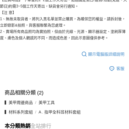
節日)約需3~5個工作天寄出，缺貨會另行通知。
【注 意】
1、無故未取貨者，將列入黑名單並禁止購買，為確保您的權益，請拆封後，
立即錄影&拍照，與客服聯繫為您處理。
2、賣場所有商品照均為實拍照，但由於光線、光源、顯示器設定、塗刷厚薄
度、膚色及個人觀感的不同，而造成色差，因此示意圖僅供參考。
顯示電腦版詳細說明
客服
商品相關分類 (2)
▍美甲周邊商品
美甲工具
▍材料系列套組
A . 指甲全科班材料套組
本分類熱銷
全站排行