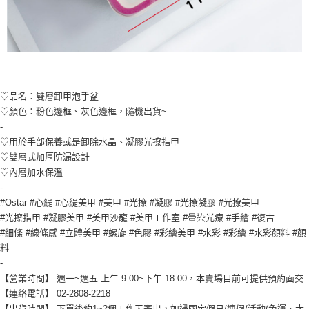
♡品名：雙層卸甲泡手盆
♡顏色：粉色邊框、灰色邊框，隨機出貨~
-
♡用於手部保養或是卸除水晶、凝膠光撩指甲
♡雙層式加厚防漏設計
♡內層加水保溫
-
#Ostar #心緹 #心緹美甲 #美甲 #光撩 #凝膠 #光撩凝膠 #光撩美甲
#光撩指甲 #凝膠美甲 #美甲沙龍 #美甲工作室 #暈染光療 #手繪 #復古
#細條 #線條感 #立體美甲 #螺旋 #色膠 #彩繪美甲 #水彩 #彩繪 #水彩顏料 #顏
料
-
【營業時間】 週一~週五 上午:9:00~下午:18:00，本賣場目前可提供預約面交
【連絡電話】 02-2808-2218
【出貨時間】 下單後約1~2個工作天寄出，如遇國定假日/連假/活動(免運、大