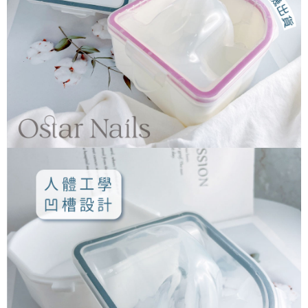
ATM／網路銀行／等多元方式進行付款，方視為交易完成。
7-11取貨付款
※ 請注意：結帳手續完成當下不需立刻繳費，但若您需要取消訂單，請聯絡
每筆NT$70，滿NT$2,500(含以上)免運費
購買商品的店家。未經商家同意取消之訂單仍視為有效，需透過AFTEE先享
後付繳納相關費用。
付款後7-11取貨
※ 交易是否成功請以「AFTEE先享後付 」之結帳頁面顯示為準，若有關於
是否繳費成功／繳費後需取消欲退款等相關疑問，請聯繫「AFTEE先享後付
每筆NT$70，滿NT$2,500(含以上)免運費
客戶支援中心」
https://netprotections.freshdesk.com/support/home
宅配 (可指定時間)
【注意事項】
１．透過由恩沛科技股份有限公司提供之「AFTEE先享後付」服務完成之交
每筆NT$100，滿NT$2,500(含以上)免運費
易，需依本服務之必要範圍內提供個人資料，並將交易相關給付款項請求債
權轉讓予恩沛科技股份有限公司。
郵局郵寄
２．關於個人資料處理事宜，請瀏覽以下網址：
每筆NT$100，滿NT$2,500(含以上)免運費
https://aftee.tw/terms/#terms3
３．未成年的使用者請事先徵得法定代理人或監護人之同意方可使用
「AFTEE先享後付」，若未經同意申辦者引起之損失，本公司不負相關責
任。
４．使用「AFTEE先享後付」時，將依據個別帳號之用戶狀況，依本公司即
時審查核予不同之上限額度；若仍有額度不足之情形，本公司將視審查結果
請求用戶進行身份認證。
５．嚴禁一人註冊多個帳號或使用他人資訊註冊。若發現惡意使用之情形，
恩沛科技股份有限公司將有權停止該用戶之使用額度並採取法律行動。