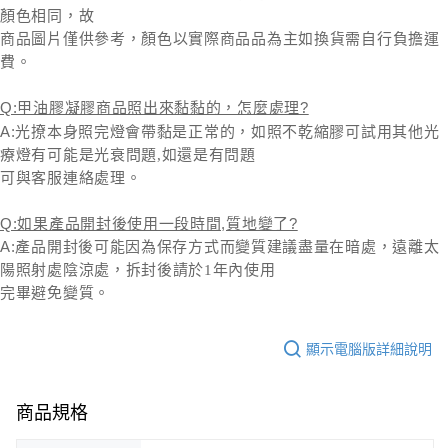
顏色相同，故
商品圖片僅供參考，顏色以實際商品品為主如換貨需自行負擔運
費。
Q:甲油膠凝膠商品照出來黏黏的，怎麼處理?
A:
光撩本身照完燈會帶黏是正常的，如照不乾縮膠可試用其他光
療燈有可能是光衰問題,如還是有問題
可與客服連絡處理。
Q:如果產品開封後使用一段時間,質地變了?
A:
產品開封後可能因為保存方式而變質建議盡量在暗處，遠離太
陽照射處陰涼處，拆封後請於1年內使用
完畢避免變質。
顯示電腦版詳細說明
商品規格