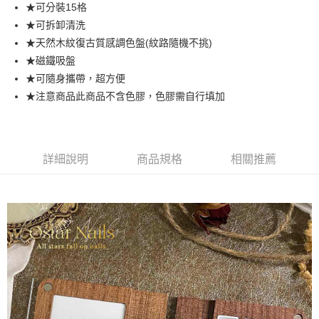
超商取貨付款
★可分裝15格
華南商業銀行
彰化商業銀行
★可拆卸清洗
LINE Pay
上海商業儲蓄銀行
台北富邦商業銀行
國泰世華商業銀行
兆豐國際商業銀行
★天然木紋復古質感調色盤(紋路隨機不挑)
Apple Pay
臺灣中小企業銀行
台中商業銀行
★磁鐵吸盤
匯豐（台灣）商業銀行
華泰商業銀行
★可隨身攜帶，超方便
街口支付
聯邦商業銀行
遠東國際商業銀行
★注意商品此商品不含色膠，色膠需自行填加
元大商業銀行
永豐商業銀行
悠遊付
玉山商業銀行
星展（台灣）商業銀行
台新國際商業銀行
中國信託商業銀行
AFTEE先享後付
台灣樂天信用卡公司
相關說明
詳細說明
商品規格
相關推薦
【關於「AFTEE先享後付」】
ATM付款
AFTEE先享後付是「在收到商品之後才付款」的支付方式。 讓您購物簡單
便利好安心！
１．簡單：不需註冊會員、不需綁卡、不需儲值。
運送方式
２．便利：只要手機號碼，簡訊認證，即可結帳。
３．安心：先確認商品／服務後，再付款。
全家取貨付款
每筆NT$70，滿NT$2,500(含以上)免運費
【「AFTEE先享後付」結帳流程】
１．於結帳方式選擇「AFTEE先享後付」後，將跳轉至「AFTEE先享後付」
付款後全家取貨
結帳頁面，進行簡訊認證並確認金額後，即可完成結帳。
２．訂單成立數日內，您將收到繳費通知簡訊。
每筆NT$70，滿NT$2,500(含以上)免運費
３．收到繳費通知簡訊後14天內，點擊此簡訊中的連結，可透過四大超商／