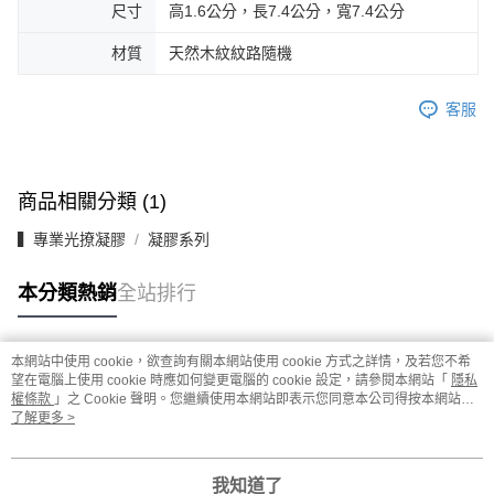
尺寸
高1.6公分，長7.4公分，寬7.4公分
材質
天然木紋紋路隨機
客服
商品相關分類 (1)
▍專業光撩凝膠
凝膠系列
本分類熱銷
全站排行
本網站中使用 cookie，欲查詢有關本網站使用 cookie 方式之詳情，及若您不希
熱門標籤
望在電腦上使用 cookie 時應如何變更電腦的 cookie 設定，請參閱本網站「
隱私
權條款
」之 Cookie 聲明。您繼續使用本網站即表示您同意本公司得按本網站使
用條款之 Cookie 聲明使用 cookie。
了解更多 >
我知道了