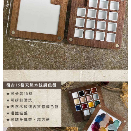
ATM／網路銀行／等多元方式進行付款，方視為交易完成。
7-11取貨付款
※ 請注意：結帳手續完成當下不需立刻繳費，但若您需要取消訂單，請聯絡
每筆NT$70，滿NT$2,500(含以上)免運費
購買商品的店家。未經商家同意取消之訂單仍視為有效，需透過AFTEE先享
後付繳納相關費用。
付款後7-11取貨
※ 交易是否成功請以「AFTEE先享後付 」之結帳頁面顯示為準，若有關於
是否繳費成功／繳費後需取消欲退款等相關疑問，請聯繫「AFTEE先享後付
每筆NT$70，滿NT$2,500(含以上)免運費
客戶支援中心」
https://netprotections.freshdesk.com/support/home
宅配 (可指定時間)
【注意事項】
１．透過由恩沛科技股份有限公司提供之「AFTEE先享後付」服務完成之交
每筆NT$100，滿NT$2,500(含以上)免運費
易，需依本服務之必要範圍內提供個人資料，並將交易相關給付款項請求債
權轉讓予恩沛科技股份有限公司。
郵局郵寄
２．關於個人資料處理事宜，請瀏覽以下網址：
每筆NT$100，滿NT$2,500(含以上)免運費
https://aftee.tw/terms/#terms3
３．未成年的使用者請事先徵得法定代理人或監護人之同意方可使用
「AFTEE先享後付」，若未經同意申辦者引起之損失，本公司不負相關責
任。
４．使用「AFTEE先享後付」時，將依據個別帳號之用戶狀況，依本公司即
時審查核予不同之上限額度；若仍有額度不足之情形，本公司將視審查結果
請求用戶進行身份認證。
５．嚴禁一人註冊多個帳號或使用他人資訊註冊。若發現惡意使用之情形，
恩沛科技股份有限公司將有權停止該用戶之使用額度並採取法律行動。