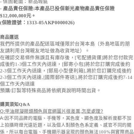
- 保固範圍：新品瑕疵
-
產品責任保險:本產品已投保新光產物產品責任保險
$12,000,000元。
(保險證號：1313-05AKP0000026)
商品運送
我們所提供的產品配送區域僅限於台灣本島（外島地區的朋
友請利用台灣親友地址做為收貨地址）。
在確認交易條件無誤且有庫存後，[宅配通貨運]將於您付款完
成後約1-3個工作天內送達，[郵寄小包]將於您訂購完成後約
2-3個工作天內送達，[郵局小型便利箱],將於您訂購完成後約
2-3個工作天內送達,[國際郵件寄送],將於您訂購完成後約7-14
個工作天內送達
預購/訂製等特殊商品將依網頁說明時間出貨。
購買須知Q&A
Q:甲油膠凝膠類顏色與官網圖片很差異,怎麼處理?
A:
因不同品牌的電腦、手機等，其色度、顯色度及解析度都不加
上拍攝時燈光遠近題，以及個人對顏色色
系定義、感官不同的關
係，所以每台電腦、手機顯示器呈現的顏色無法100%與實際商品