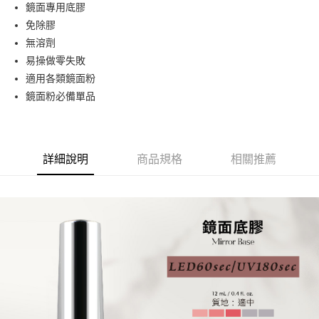
超商取貨付款
鏡面專用底膠
華南商業銀行
彰化商業銀行
免除膠
LINE Pay
上海商業儲蓄銀行
台北富邦商業銀行
國泰世華商業銀行
兆豐國際商業銀行
無溶劑
Apple Pay
臺灣中小企業銀行
台中商業銀行
易操做零失敗
匯豐（台灣）商業銀行
華泰商業銀行
適用各類鏡面粉
街口支付
聯邦商業銀行
遠東國際商業銀行
鏡面粉必備單品
元大商業銀行
永豐商業銀行
悠遊付
玉山商業銀行
星展（台灣）商業銀行
台新國際商業銀行
中國信託商業銀行
AFTEE先享後付
台灣樂天信用卡公司
相關說明
詳細說明
商品規格
相關推薦
【關於「AFTEE先享後付」】
ATM付款
AFTEE先享後付是「在收到商品之後才付款」的支付方式。 讓您購物簡單
便利好安心！
１．簡單：不需註冊會員、不需綁卡、不需儲值。
運送方式
２．便利：只要手機號碼，簡訊認證，即可結帳。
３．安心：先確認商品／服務後，再付款。
全家取貨付款
每筆NT$70，滿NT$2,500(含以上)免運費
【「AFTEE先享後付」結帳流程】
１．於結帳方式選擇「AFTEE先享後付」後，將跳轉至「AFTEE先享後付」
付款後全家取貨
結帳頁面，進行簡訊認證並確認金額後，即可完成結帳。
２．訂單成立數日內，您將收到繳費通知簡訊。
每筆NT$70，滿NT$2,500(含以上)免運費
３．收到繳費通知簡訊後14天內，點擊此簡訊中的連結，可透過四大超商／