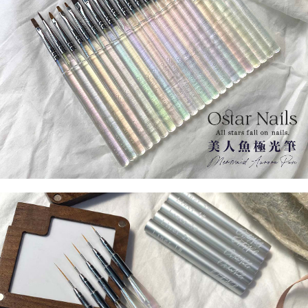
ATM／網路銀行／等多元方式進行付款，方視為交易完成。
7-11取貨付款
※ 請注意：結帳手續完成當下不需立刻繳費，但若您需要取消訂單，請聯絡
每筆NT$70，滿NT$2,500(含以上)免運費
購買商品的店家。未經商家同意取消之訂單仍視為有效，需透過AFTEE先享
後付繳納相關費用。
付款後7-11取貨
※ 交易是否成功請以「AFTEE先享後付 」之結帳頁面顯示為準，若有關於
是否繳費成功／繳費後需取消欲退款等相關疑問，請聯繫「AFTEE先享後付
每筆NT$70，滿NT$2,500(含以上)免運費
客戶支援中心」
https://netprotections.freshdesk.com/support/home
宅配 (可指定時間)
【注意事項】
１．透過由恩沛科技股份有限公司提供之「AFTEE先享後付」服務完成之交
每筆NT$100，滿NT$2,500(含以上)免運費
易，需依本服務之必要範圍內提供個人資料，並將交易相關給付款項請求債
權轉讓予恩沛科技股份有限公司。
郵局郵寄
２．關於個人資料處理事宜，請瀏覽以下網址：
每筆NT$100，滿NT$2,500(含以上)免運費
https://aftee.tw/terms/#terms3
３．未成年的使用者請事先徵得法定代理人或監護人之同意方可使用
「AFTEE先享後付」，若未經同意申辦者引起之損失，本公司不負相關責
任。
４．使用「AFTEE先享後付」時，將依據個別帳號之用戶狀況，依本公司即
時審查核予不同之上限額度；若仍有額度不足之情形，本公司將視審查結果
請求用戶進行身份認證。
５．嚴禁一人註冊多個帳號或使用他人資訊註冊。若發現惡意使用之情形，
恩沛科技股份有限公司將有權停止該用戶之使用額度並採取法律行動。