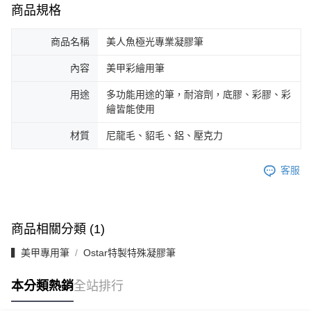
商品規格
商品名稱
美人魚極光專業凝膠筆
內容
美甲彩繪用筆
用途
多功能用途的筆，耐溶劑，底膠、彩膠、彩
繪皆能使用
材質
尼龍毛、貂毛、鋁、壓克力
客服
商品相關分類 (1)
▍美甲專用筆
Ostar特製特殊凝膠筆
本分類熱銷
全站排行