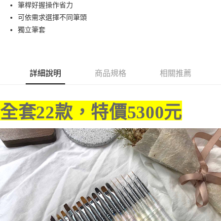
超商取貨付款
筆桿好握操作省力
華南商業銀行
彰化商業銀行
可依需求選擇不同筆頭
LINE Pay
上海商業儲蓄銀行
台北富邦商業銀行
國泰世華商業銀行
兆豐國際商業銀行
獨立筆套
Apple Pay
臺灣中小企業銀行
台中商業銀行
匯豐（台灣）商業銀行
華泰商業銀行
街口支付
聯邦商業銀行
遠東國際商業銀行
元大商業銀行
永豐商業銀行
詳細說明
商品規格
相關推薦
悠遊付
玉山商業銀行
星展（台灣）商業銀行
台新國際商業銀行
中國信託商業銀行
AFTEE先享後付
台灣樂天信用卡公司
相關說明
全套22款，特價5300元
【關於「AFTEE先享後付」】
ATM付款
AFTEE先享後付是「在收到商品之後才付款」的支付方式。 讓您購物簡單
便利好安心！
１．簡單：不需註冊會員、不需綁卡、不需儲值。
運送方式
２．便利：只要手機號碼，簡訊認證，即可結帳。
３．安心：先確認商品／服務後，再付款。
全家取貨付款
每筆NT$70，滿NT$2,500(含以上)免運費
【「AFTEE先享後付」結帳流程】
１．於結帳方式選擇「AFTEE先享後付」後，將跳轉至「AFTEE先享後付」
付款後全家取貨
結帳頁面，進行簡訊認證並確認金額後，即可完成結帳。
２．訂單成立數日內，您將收到繳費通知簡訊。
每筆NT$70，滿NT$2,500(含以上)免運費
３．收到繳費通知簡訊後14天內，點擊此簡訊中的連結，可透過四大超商／