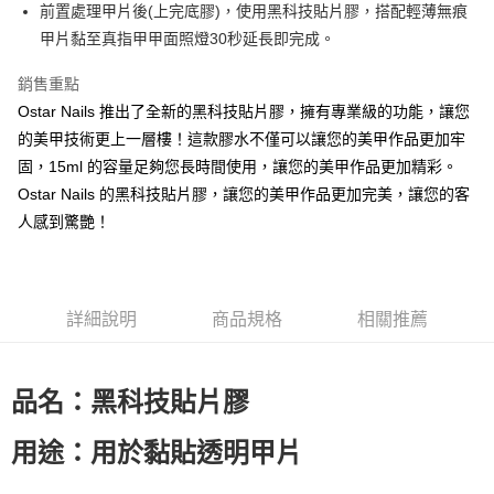
超商取貨付款
前置處理甲片後(上完底膠)，使用黑科技貼片膠，搭配輕薄無痕
華南商業銀行
彰化商業銀行
甲片黏至真指甲甲面照燈30秒延長即完成。
LINE Pay
上海商業儲蓄銀行
台北富邦商業銀行
國泰世華商業銀行
兆豐國際商業銀行
Apple Pay
銷售重點
臺灣中小企業銀行
台中商業銀行
Ostar Nails 推出了全新的黑科技貼片膠，擁有專業級的功能，讓您
匯豐（台灣）商業銀行
華泰商業銀行
街口支付
聯邦商業銀行
遠東國際商業銀行
的美甲技術更上一層樓！這款膠水不僅可以讓您的美甲作品更加牢
元大商業銀行
永豐商業銀行
悠遊付
固，15ml 的容量足夠您長時間使用，讓您的美甲作品更加精彩。
玉山商業銀行
星展（台灣）商業銀行
Ostar Nails 的黑科技貼片膠，讓您的美甲作品更加完美，讓您的客
台新國際商業銀行
中國信託商業銀行
AFTEE先享後付
人感到驚艷！
台灣樂天信用卡公司
相關說明
【關於「AFTEE先享後付」】
ATM付款
AFTEE先享後付是「在收到商品之後才付款」的支付方式。 讓您購物簡單
便利好安心！
１．簡單：不需註冊會員、不需綁卡、不需儲值。
詳細說明
商品規格
相關推薦
運送方式
２．便利：只要手機號碼，簡訊認證，即可結帳。
３．安心：先確認商品／服務後，再付款。
全家取貨付款
每筆NT$70，滿NT$2,500(含以上)免運費
品名：黑科技貼片膠
【「AFTEE先享後付」結帳流程】
１．於結帳方式選擇「AFTEE先享後付」後，將跳轉至「AFTEE先享後付」
付款後全家取貨
結帳頁面，進行簡訊認證並確認金額後，即可完成結帳。
用途：用於黏貼透明甲片
２．訂單成立數日內，您將收到繳費通知簡訊。
每筆NT$70，滿NT$2,500(含以上)免運費
３．收到繳費通知簡訊後14天內，點擊此簡訊中的連結，可透過四大超商／