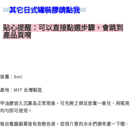
其它日式罐裝膠請點我
貼心提醒：可以直接點選步驟，會跳到
產品頁唷
容量：5ml
產地：MIT 台灣製造
甲油膠放久沉澱為正常現象，可先將之倒反放置一會兒，再搖晃
均勻即可使用。
每台電腦銀幕皆有些微色差，若很介意的水水們請考慮一下喔~