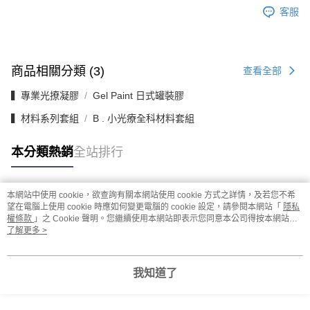
客服
商品相關分類 (3)
查看全部
▍專業光撩凝膠
Gel Paint 日式罐裝膠
▍材料系列套組
B . 小光療全科材料套組
本分類熱銷
全站排行
本網站中使用 cookie，欲查詢有關本網站使用 cookie 方式之詳情，及若您不希
熱門標籤
望在電腦上使用 cookie 時應如何變更電腦的 cookie 設定，請參閱本網站「
隱私
權條款
」之 Cookie 聲明。您繼續使用本網站即表示您同意本公司得按本網站使
用條款之 Cookie 聲明使用 cookie。
了解更多 >
我知道了