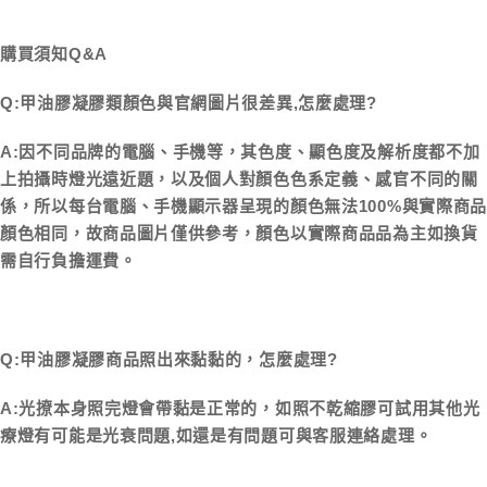
購買須知Q&A
Q:甲油膠凝膠類顏色與官網圖片很差異,怎麼處理?
A:因不同品牌的電腦、手機等，其色度、顯色度及解析度都不加
上拍攝時燈光遠近題，以及個人對顏色色系定義、感官不同的關
係，所以每台電腦、手機顯示器呈現的顏色無法100%與實際商品
顏色相同，故商品圖片僅供參考，顏色以實際商品品為主如換貨
需自行負擔運費。
Q:甲油膠凝膠商品照出來黏黏的，怎麼處理?
A:光撩本身照完燈會帶黏是正常的，如照不乾縮膠可試用其他光
療燈有可能是光衰問題,如還是有問題可與客服連絡處理。