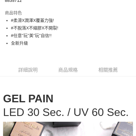
8835712
3 期 0 利率 每期
NT$83
21家銀行
商品特色
合作金庫商業銀行
第一商業銀行
超商取貨付款
#柔滑X潤澤X覆蓋力強!
華南商業銀行
彰化商業銀行
#不脫落X不縮膠X不開裂!
LINE Pay
上海商業儲蓄銀行
台北富邦商業銀行
國泰世華商業銀行
兆豐國際商業銀行
#任意"玩"美"玩"自信!!
Apple Pay
臺灣中小企業銀行
台中商業銀行
全新升級
匯豐（台灣）商業銀行
華泰商業銀行
街口支付
聯邦商業銀行
遠東國際商業銀行
元大商業銀行
永豐商業銀行
悠遊付
玉山商業銀行
星展（台灣）商業銀行
詳細說明
商品規格
相關推薦
台新國際商業銀行
中國信託商業銀行
AFTEE先享後付
台灣樂天信用卡公司
相關說明
【關於「AFTEE先享後付」】
ATM付款
AFTEE先享後付是「在收到商品之後才付款」的支付方式。 讓您購物簡單
GEL PAIN
便利好安心！
１．簡單：不需註冊會員、不需綁卡、不需儲值。
運送方式
LED 30 Sec. / UV 60 Sec.
２．便利：只要手機號碼，簡訊認證，即可結帳。
３．安心：先確認商品／服務後，再付款。
全家取貨付款
每筆NT$70，滿NT$2,500(含以上)免運費
【「AFTEE先享後付」結帳流程】
１．於結帳方式選擇「AFTEE先享後付」後，將跳轉至「AFTEE先享後付」