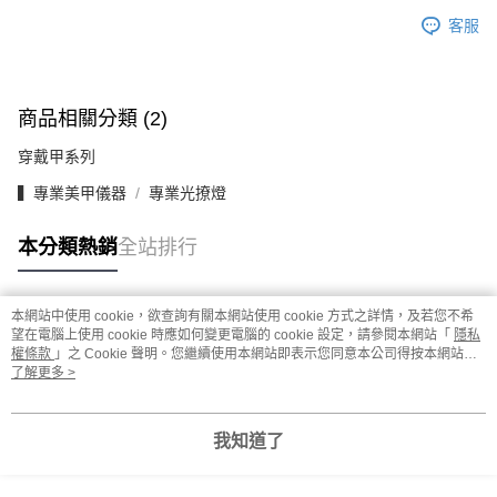
客服
商品相關分類 (2)
穿戴甲系列
▍專業美甲儀器
專業光撩燈
本分類熱銷
全站排行
本網站中使用 cookie，欲查詢有關本網站使用 cookie 方式之詳情，及若您不希
熱門標籤
望在電腦上使用 cookie 時應如何變更電腦的 cookie 設定，請參閱本網站「
隱私
權條款
」之 Cookie 聲明。您繼續使用本網站即表示您同意本公司得按本網站使
用條款之 Cookie 聲明使用 cookie。
了解更多 >
我知道了