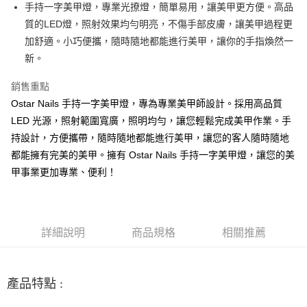
超商取貨付款
手持一字美甲燈，專業光撩燈，簡單易用，讓美甲更方便。高品
華南商業銀行
彰化商業銀行
質的LED燈，照射效果均勻明亮，不傷手部皮膚，讓美甲過程更
LINE Pay
上海商業儲蓄銀行
台北富邦商業銀行
國泰世華商業銀行
兆豐國際商業銀行
加舒適。小巧便攜，隨時隨地都能進行美甲，讓你的手指煥然一
Apple Pay
臺灣中小企業銀行
台中商業銀行
新。
匯豐（台灣）商業銀行
華泰商業銀行
街口支付
聯邦商業銀行
遠東國際商業銀行
銷售重點
元大商業銀行
永豐商業銀行
悠遊付
Ostar Nails 手持一字美甲燈，專為專業美甲師設計。採用高品質
玉山商業銀行
星展（台灣）商業銀行
LED 光源，照射範圍寬廣，照明均勻，讓您輕鬆完成美甲作業。手
台新國際商業銀行
中國信託商業銀行
AFTEE先享後付
持設計，方便攜帶，隨時隨地都能進行美甲，讓您的客人隨時隨地
台灣樂天信用卡公司
相關說明
都能擁有完美的美甲。擁有 Ostar Nails 手持一字美甲燈，讓您的美
【關於「AFTEE先享後付」】
ATM付款
甲事業更加專業、便利！
AFTEE先享後付是「在收到商品之後才付款」的支付方式。 讓您購物簡單
便利好安心！
１．簡單：不需註冊會員、不需綁卡、不需儲值。
運送方式
２．便利：只要手機號碼，簡訊認證，即可結帳。
３．安心：先確認商品／服務後，再付款。
全家取貨付款
詳細說明
商品規格
相關推薦
每筆NT$70，滿NT$2,500(含以上)免運費
【「AFTEE先享後付」結帳流程】
１．於結帳方式選擇「AFTEE先享後付」後，將跳轉至「AFTEE先享後付」
付款後全家取貨
結帳頁面，進行簡訊認證並確認金額後，即可完成結帳。
產品特點 :
２．訂單成立數日內，您將收到繳費通知簡訊。
每筆NT$70，滿NT$2,500(含以上)免運費
３．收到繳費通知簡訊後14天內，點擊此簡訊中的連結，可透過四大超商／