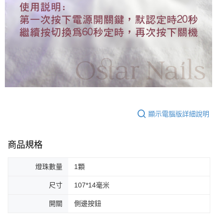
顯示電腦版詳細說明
商品規格
燈珠數量
1顆
尺寸
107*14毫米
開關
側邊按鈕