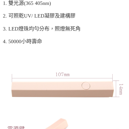
ATM／網路銀行／等多元方式進行付款，方視為交易完成。
1. 雙光源(365 405nm)
7-11取貨付款
※ 請注意：結帳手續完成當下不需立刻繳費，但若您需要取消訂單，請聯絡
每筆NT$70，滿NT$2,500(含以上)免運費
購買商品的店家。未經商家同意取消之訂單仍視為有效，需透過AFTEE先享
2. 可照乾UV/ LED凝膠及建構膠
後付繳納相關費用。
付款後7-11取貨
※ 交易是否成功請以「AFTEE先享後付 」之結帳頁面顯示為準，若有關於
是否繳費成功／繳費後需取消欲退款等相關疑問，請聯繫「AFTEE先享後付
3. LED燈珠均勻分布，照燈無死角
每筆NT$70，滿NT$2,500(含以上)免運費
客戶支援中心」
https://netprotections.freshdesk.com/support/home
宅配 (可指定時間)
4. 50000小時壽命
【注意事項】
１．透過由恩沛科技股份有限公司提供之「AFTEE先享後付」服務完成之交
每筆NT$100，滿NT$2,500(含以上)免運費
易，需依本服務之必要範圍內提供個人資料，並將交易相關給付款項請求債
權轉讓予恩沛科技股份有限公司。
郵局郵寄
２．關於個人資料處理事宜，請瀏覽以下網址：
每筆NT$100，滿NT$2,500(含以上)免運費
https://aftee.tw/terms/#terms3
３．未成年的使用者請事先徵得法定代理人或監護人之同意方可使用
「AFTEE先享後付」，若未經同意申辦者引起之損失，本公司不負相關責
任。
４．使用「AFTEE先享後付」時，將依據個別帳號之用戶狀況，依本公司即
時審查核予不同之上限額度；若仍有額度不足之情形，本公司將視審查結果
請求用戶進行身份認證。
５．嚴禁一人註冊多個帳號或使用他人資訊註冊。若發現惡意使用之情形，
恩沛科技股份有限公司將有權停止該用戶之使用額度並採取法律行動。