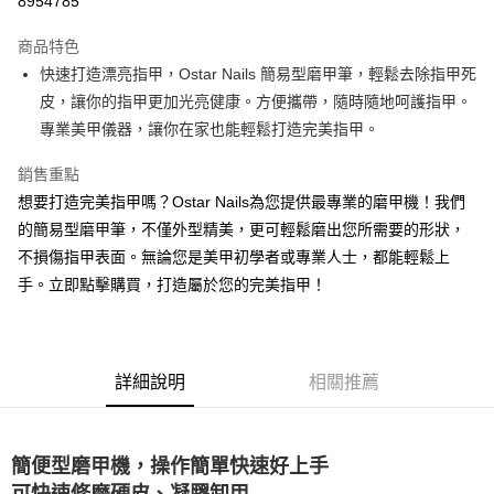
8954785
3 期 0 利率 每期
NT$526
21家銀行
商品特色
合作金庫商業銀行
第一商業銀行
超商取貨付款
快速打造漂亮指甲，Ostar Nails 簡易型磨甲筆，輕鬆去除指甲死
華南商業銀行
彰化商業銀行
皮，讓你的指甲更加光亮健康。方便攜帶，隨時隨地呵護指甲。
LINE Pay
上海商業儲蓄銀行
台北富邦商業銀行
國泰世華商業銀行
兆豐國際商業銀行
專業美甲儀器，讓你在家也能輕鬆打造完美指甲。
Apple Pay
臺灣中小企業銀行
台中商業銀行
銷售重點
匯豐（台灣）商業銀行
華泰商業銀行
街口支付
聯邦商業銀行
遠東國際商業銀行
想要打造完美指甲嗎？Ostar Nails為您提供最專業的磨甲機！我們
元大商業銀行
永豐商業銀行
悠遊付
的簡易型磨甲筆，不僅外型精美，更可輕鬆磨出您所需要的形狀，
玉山商業銀行
星展（台灣）商業銀行
不損傷指甲表面。無論您是美甲初學者或專業人士，都能輕鬆上
台新國際商業銀行
中國信託商業銀行
AFTEE先享後付
手。立即點擊購買，打造屬於您的完美指甲！
台灣樂天信用卡公司
相關說明
【關於「AFTEE先享後付」】
ATM付款
AFTEE先享後付是「在收到商品之後才付款」的支付方式。 讓您購物簡單
便利好安心！
１．簡單：不需註冊會員、不需綁卡、不需儲值。
詳細說明
相關推薦
運送方式
２．便利：只要手機號碼，簡訊認證，即可結帳。
３．安心：先確認商品／服務後，再付款。
全家取貨付款
每筆NT$70，滿NT$2,500(含以上)免運費
【「AFTEE先享後付」結帳流程】
簡便型磨甲機，操作簡單快速好上手
１．於結帳方式選擇「AFTEE先享後付」後，將跳轉至「AFTEE先享後付」
可快速修磨硬皮、凝膠卸甲