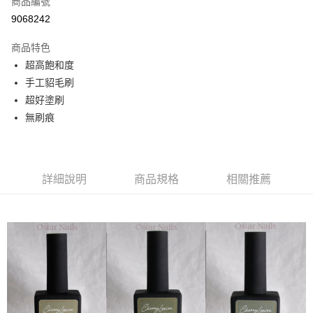
商品編號
信用卡分期付款
9068242
3 期 0 利率 每期
NT$83
21家銀行
商品特色
合作金庫商業銀行
第一商業銀行
超商取貨付款
超高飽和度
華南商業銀行
彰化商業銀行
手工貂毛刷
LINE Pay
上海商業儲蓄銀行
台北富邦商業銀行
國泰世華商業銀行
兆豐國際商業銀行
超好塗刷
Apple Pay
臺灣中小企業銀行
台中商業銀行
無刷痕
匯豐（台灣）商業銀行
華泰商業銀行
街口支付
聯邦商業銀行
遠東國際商業銀行
元大商業銀行
永豐商業銀行
悠遊付
玉山商業銀行
星展（台灣）商業銀行
詳細說明
商品規格
相關推薦
台新國際商業銀行
中國信託商業銀行
AFTEE先享後付
台灣樂天信用卡公司
相關說明
【關於「AFTEE先享後付」】
ATM付款
AFTEE先享後付是「在收到商品之後才付款」的支付方式。 讓您購物簡單
便利好安心！
１．簡單：不需註冊會員、不需綁卡、不需儲值。
運送方式
２．便利：只要手機號碼，簡訊認證，即可結帳。
３．安心：先確認商品／服務後，再付款。
全家取貨付款
每筆NT$70，滿NT$2,500(含以上)免運費
【「AFTEE先享後付」結帳流程】