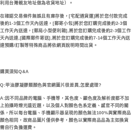
利用台灣親友地址做為收貨地址）。
在確認交易條件無誤且有庫存後，[宅配通貨運]將於您付款完成
後約1-3個工作天內送達，[郵寄小包]將於您訂購完成後約2-3個
工作天內送達，[郵局小型便利箱],將於您訂購完成後約2-3個工作
天內送達,[國際郵件寄送],將於您訂購完成後約7-14個工作天內送
達預購/訂製等特殊商品將依網頁說明時間出貨。
購買須知Q&A
Q:甲油膠凝膠類顏色與官網圖片很差異,怎麼處理?
A:因不同品牌的電腦、手機等，其色度、顯色度及解析度都不加
上拍攝時燈光遠近題，以及個人對顏色色系定義、感官不同的關
係，所以每台電腦、手機顯示器呈現的顏色無法100%與實際商品
顏色相同，故商品圖片僅供參考，顏色以實際商品品為主如換貨
需自行負擔運費。