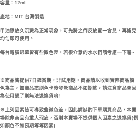
容量：12ml
產地：MIT 台灣製造
甲油膠放久沉澱為正常現象，可先將之倒反放置一會兒，再搖晃
均勻即可使用。
每台電腦銀幕皆有些微色差，若很介意的水水們請考慮一下喔~
※商品皆提供7日鑑賞期，非試用期，商品請以收到實際商品顏
色為主，如商品塗刷色卡後發覺商品不如期望，請注意商品會因
為使用過了則無法退換貨唷!
※上列因素皆可導致些微色差，因此請斟酌下單購買商品，本賣
場除非商品有重大瑕疵，否則本賣場不提供個人因素之退換貨(例
如顏色不如預期等等因素)