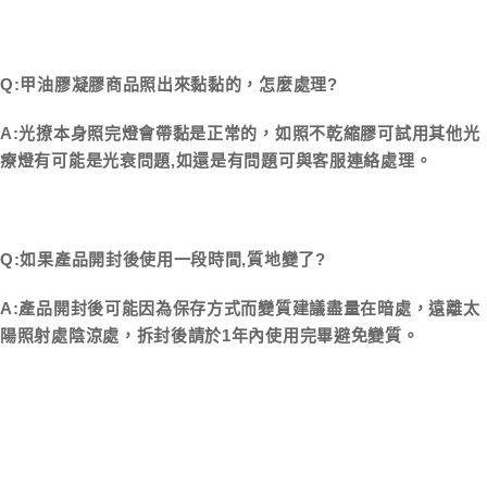
Q:甲油膠凝膠商品照出來黏黏的，怎麼處理?
A:光撩本身照完燈會帶黏是正常的，如照不乾縮膠可試用其他光
療燈有可能是光衰問題,如還是有問題可與客服連絡處理。
Q:如果產品開封後使用一段時間,質地變了?
A:產品開封後可能因為保存方式而變質建議盡量在暗處，遠離太
陽照射處陰涼處，拆封後請於1年內使用完畢避免變質。