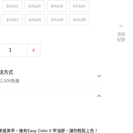
EA112
EA113
EA114
EA115
EA117
EA118
EA119
EA120
清除
紀錄
送方式
2,500免運
次付款
期付款
0 利率 每期
NT$76
21家銀行
級美甲，擁有Easy Color II 甲油膠，讓你輕鬆上色！