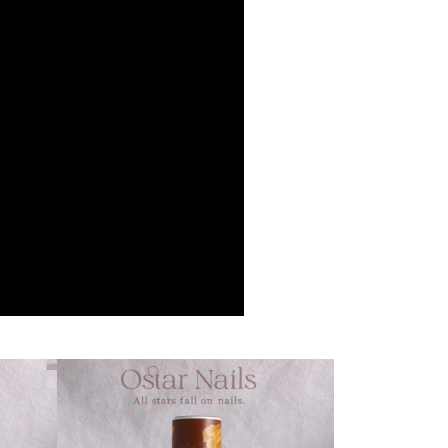
0，滿NT$2,500(含以上)免運費
網路銀行／等多元方式進行付款，方視為交易完成。
：結帳手續完成當下不需立刻繳費，但若您需要取消訂單，請聯
付款
的店家。未經商家同意取消之訂單仍視為有效，需透過AFTEE
繳納相關費用。
0，滿NT$2,500(含以上)免運費
否成功請以「AFTEE先享後付 」之結帳頁面顯示為準，若有關於
功／繳費後需取消欲退款等相關疑問，請聯繫「AFTEE先享後
1取貨
援中心」
https://netprotections.freshdesk.com/support/home
0，滿NT$2,500(含以上)免運費
項】
定時間)
恩沛科技股份有限公司提供之「AFTEE先享後付」服務完成之
依本服務之必要範圍內提供個人資料，並將交易相關給付款項請
00，滿NT$2,500(含以上)免運費
讓予恩沛科技股份有限公司。
個人資料處理事宜，請瀏覽以下網址：
ee.tw/terms/#terms3
00，滿NT$2,500(含以上)免運費
年的使用者請事先徵得法定代理人或監護人之同意方可使用
E先享後付」，若未經同意申辦者引起之損失，本公司不負相關責
AFTEE先享後付」時，將依據個別帳號之用戶狀況，依本公司
核予不同之上限額度；若仍有額度不足之情形，本公司將視審查
用戶進行身份認證。
一人註冊多個帳號或使用他人資訊註冊。若發現惡意使用之情
科技股份有限公司將有權停止該用戶之使用額度並採取法律行