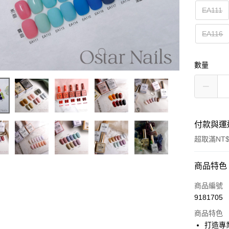
EA111
EA116
數量
付款與運
超取滿NT$
付款方式
商品特色
信用卡一
商品編號
9181705
信用卡分
商品特色
3 期 
打造專業