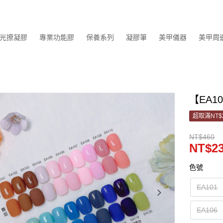
光撩凝膠
專業功能膠
保養系列
凝膠筆
美甲儀器
美甲周
【EA101
超取滿NT$
NT$460
NT$2
色號
EA101
EA106