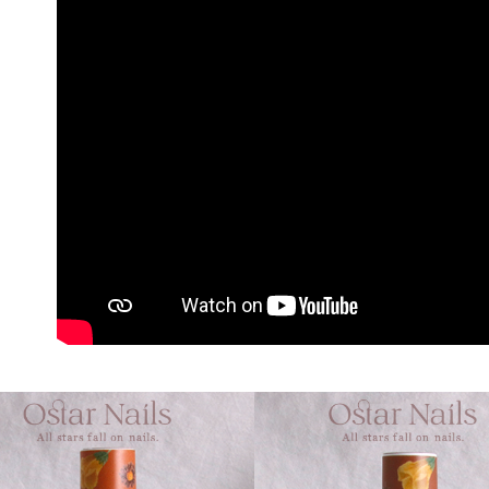
每筆NT$7
／ATM／
※ 請注意
7-11取貨
絡購買商品
先享後付
每筆NT$7
※ 交易是
是否繳費成
付款後7-1
付客戶支
每筆NT$7
【注意事
宅配 (可指
１．透過由
交易，需
每筆NT$1
求債權轉
２．關於
郵局郵寄
https://aft
每筆NT$1
３．未成
「AFTE
任。
４．使用「
即時審查
結果請求
５．嚴禁
形，恩沛
動。