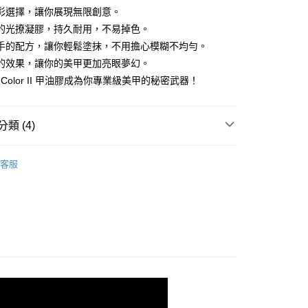
庫商業銀行
第一商業銀行
彩選擇，讓你展現無限創意。
付款
業銀行
彰化商業銀行
的光撩凝膠，持久耐用，不易掉色。
業儲蓄銀行
台北富邦商業銀行
手的配方，讓你輕鬆塗抹，不用擔心模糊不均勻。
華商業銀行
兆豐國際商業銀行
的效果，讓你的美甲更加亮眼夢幻。
小企業銀行
台中商業銀行
y Color II 甲油膠成為你專業級美甲的秘密武器！
台灣）商業銀行
華泰商業銀行
業銀行
遠東國際商業銀行
業銀行
永豐商業銀行
類 (4)
業銀行
星展（台灣）商業銀行
際商業銀行
中國信託商業銀行
享後付
撩凝膠
Easy Color II 甲油膠
天信用卡公司
客服
FTEE先享後付」】
列套組
DIY套組
先享後付是「在收到商品之後才付款」的支付方式。 讓您購物簡單
心！
：不需註冊會員、不需綁卡、不需儲值。
列套組
：只要手機號碼，簡訊認證，即可結帳。
光撩專業套組
：先確認商品／服務後，再付款。
付款
EE先享後付」結帳流程】
0，滿NT$2,500(含以上)免運費
方式選擇「AFTEE先享後付」後，將跳轉至「AFTEE先享後
頁面，進行簡訊認證並確認金額後，即可完成結帳。
家取貨
成立數日內，您將收到繳費通知簡訊。
費通知簡訊後14天內，點擊此簡訊中的連結，可透過四大超商