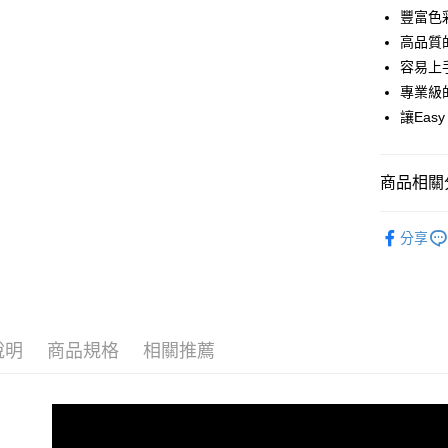
合作金
豐富色
超商取貨
華南商
高品質
LINE Pay
上海商
容易上
國泰世
專業級
Apple Pay
臺灣中
讓Eas
匯豐（
街口支付
聯邦商
元大商
悠遊付
商品相關分
玉山商
台新國
AFTEE先
▍專業光
台灣樂
相關說明
分享
【關於「A
▍材料系
ATM付款
AFTEE
便利好安
▍hahow
１．簡單
▍材料系
２．便利
運送方式
３．安心
說明
商品規格
相關推薦
全家取貨
【「AFT
每筆NT$7
１．於結帳
付」結帳
付款後全
２．訂單
３．收到繳