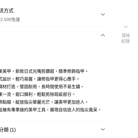
送方式
2,500免運
清除
紀錄
次付款
期付款
0 利率 每期
NT$26
21家銀行
業美甲，新款日式光嘴剪鑽鉗，精準修飾指甲。
庫商業銀行
第一商業銀行
式設計，輕巧易握，讓修指甲更得心應手。
付款
業銀行
彰化商業銀行
鋼材打造，堅固耐用，長時間使用不易生鏽。
業儲蓄銀行
台北富邦商業銀行
果一流，鉗口鋒利，輕鬆剪除瑕疵部分。
華商業銀行
兆豐國際商業銀行
飾點綴，綻放指尖華麗光芒，讓美甲更加迷人。
小企業銀行
台中商業銀行
鬆擁有專業級的美甲工具，展現自信迷人的指尖風采。
台灣）商業銀行
華泰商業銀行
業銀行
遠東國際商業銀行
業銀行
永豐商業銀行
類 (1)
業銀行
星展（台灣）商業銀行
際商業銀行
中國信託商業銀行
享後付