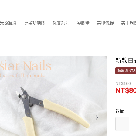
光撩凝膠
專業功能膠
保養系列
凝膠筆
美甲儀器
美甲周
新款日
超取滿NT$
NT$160
NT$8
數量