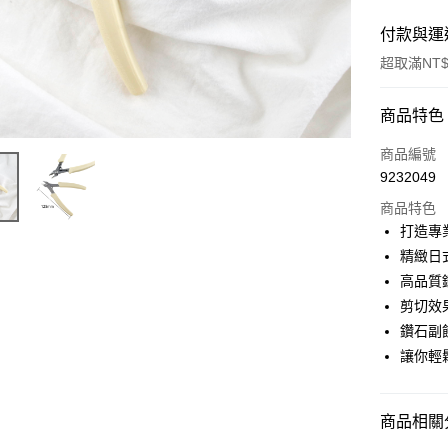
付款與運
超取滿NT$
付款方式
商品特色
信用卡一
商品編號
9232049
信用卡分
商品特色
3 期 
打造專
合作金
精緻日
超商取貨
華南商
高品質
LINE Pay
上海商
剪切效
國泰世
鑽石副
Apple Pay
臺灣中
讓你輕
匯豐（
街口支付
聯邦商
元大商
悠遊付
商品相關分
玉山商
台新國
AFTEE先