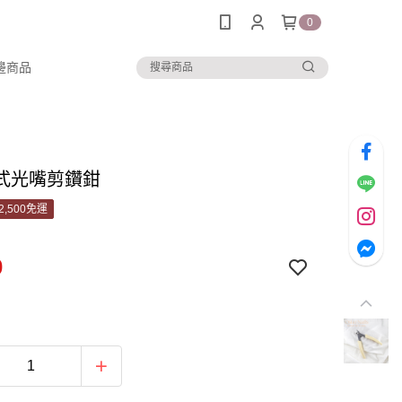
0
邊商品
式光嘴剪鑽鉗
2,500免運
0