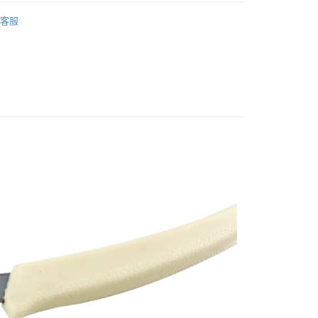
邊商品
美甲工具
天信用卡公司
客服
FTEE先享後付」】
先享後付是「在收到商品之後才付款」的支付方式。 讓您購物簡單
心！
：不需註冊會員、不需綁卡、不需儲值。
：只要手機號碼，簡訊認證，即可結帳。
：先確認商品／服務後，再付款。
付款
EE先享後付」結帳流程】
0，滿NT$2,500(含以上)免運費
方式選擇「AFTEE先享後付」後，將跳轉至「AFTEE先享後
頁面，進行簡訊認證並確認金額後，即可完成結帳。
家取貨
成立數日內，您將收到繳費通知簡訊。
費通知簡訊後14天內，點擊此簡訊中的連結，可透過四大超商
0，滿NT$2,500(含以上)免運費
網路銀行／等多元方式進行付款，方視為交易完成。
：結帳手續完成當下不需立刻繳費，但若您需要取消訂單，請聯
付款
的店家。未經商家同意取消之訂單仍視為有效，需透過AFTEE
繳納相關費用。
0，滿NT$2,500(含以上)免運費
否成功請以「AFTEE先享後付 」之結帳頁面顯示為準，若有關於
功／繳費後需取消欲退款等相關疑問，請聯繫「AFTEE先享後
1取貨
援中心」
https://netprotections.freshdesk.com/support/home
0，滿NT$2,500(含以上)免運費
項】
定時間)
恩沛科技股份有限公司提供之「AFTEE先享後付」服務完成之
依本服務之必要範圍內提供個人資料，並將交易相關給付款項請
00，滿NT$2,500(含以上)免運費