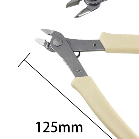
求債權轉
２．關於
郵局郵寄
https://aft
每筆NT$1
３．未成
「AFTE
任。
４．使用「
即時審查
結果請求
５．嚴禁
形，恩沛
動。