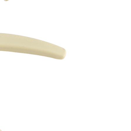
讓予恩沛科技股份有限公司。
個人資料處理事宜，請瀏覽以下網址：
ee.tw/terms/#terms3
00，滿NT$2,500(含以上)免運費
年的使用者請事先徵得法定代理人或監護人之同意方可使用
E先享後付」，若未經同意申辦者引起之損失，本公司不負相關責
AFTEE先享後付」時，將依據個別帳號之用戶狀況，依本公司
核予不同之上限額度；若仍有額度不足之情形，本公司將視審查
用戶進行身份認證。
一人註冊多個帳號或使用他人資訊註冊。若發現惡意使用之情
科技股份有限公司將有權停止該用戶之使用額度並採取法律行