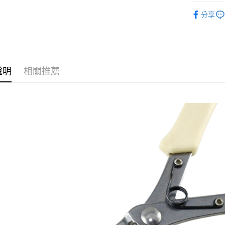
▍美甲周
台灣樂
相關說明
分享
【關於「A
ATM付款
AFTEE
便利好安
１．簡單
２．便利
運送方式
３．安心
說明
相關推薦
全家取貨
【「AFT
每筆NT$7
１．於結帳
付」結帳
付款後全
２．訂單
３．收到繳
每筆NT$7
／ATM／
※ 請注意
7-11取貨
絡購買商品
先享後付
每筆NT$7
※ 交易是
是否繳費成
付款後7-1
付客戶支
每筆NT$7
【注意事
宅配 (可指
１．透過由
交易，需
每筆NT$1