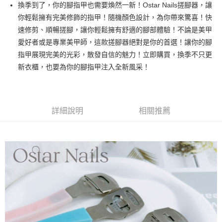
超商取貨付款
換季到了，你的腳指甲也需要煥然一新！Ostar Nails搓腳器，讓
華南商業銀行
彰化商業銀行
你輕鬆擁有完美修飾的指甲！隨機顏色設計，為你帶來驚喜！快
LINE Pay
上海商業儲蓄銀行
台北富邦商業銀行
國泰世華商業銀行
兆豐國際商業銀行
速修剪、順暢搓腳，讓你輕鬆擁有舒適的腳部體驗！不論是美甲
Apple Pay
臺灣中小企業銀行
台中商業銀行
愛好者或是專業美甲師，這款搓腳器絕對是你的首選！讓你的腳
匯豐（台灣）商業銀行
華泰商業銀行
指甲展現完美的光彩，散發自信的魅力！立即購買，換季不只更
街口支付
聯邦商業銀行
遠東國際商業銀行
新衣櫃，也要為你的腳指甲注入全新風采！
元大商業銀行
永豐商業銀行
悠遊付
玉山商業銀行
星展（台灣）商業銀行
台新國際商業銀行
中國信託商業銀行
AFTEE先享後付
台灣樂天信用卡公司
相關說明
詳細說明
相關推薦
【關於「AFTEE先享後付」】
ATM付款
AFTEE先享後付是「在收到商品之後才付款」的支付方式。 讓您購物簡單
便利好安心！
１．簡單：不需註冊會員、不需綁卡、不需儲值。
運送方式
２．便利：只要手機號碼，簡訊認證，即可結帳。
３．安心：先確認商品／服務後，再付款。
全家取貨付款
每筆NT$70，滿NT$2,500(含以上)免運費
【「AFTEE先享後付」結帳流程】
１．於結帳方式選擇「AFTEE先享後付」後，將跳轉至「AFTEE先享後付」
付款後全家取貨
結帳頁面，進行簡訊認證並確認金額後，即可完成結帳。
２．訂單成立數日內，您將收到繳費通知簡訊。
每筆NT$70，滿NT$2,500(含以上)免運費
３．收到繳費通知簡訊後14天內，點擊此簡訊中的連結，可透過四大超商／