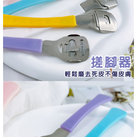
ATM／網路銀行／等多元方式進行付款，方視為交易完成。
7-11取貨付款
※ 請注意：結帳手續完成當下不需立刻繳費，但若您需要取消訂單，請聯絡
每筆NT$70，滿NT$2,500(含以上)免運費
購買商品的店家。未經商家同意取消之訂單仍視為有效，需透過AFTEE先享
後付繳納相關費用。
付款後7-11取貨
※ 交易是否成功請以「AFTEE先享後付 」之結帳頁面顯示為準，若有關於
是否繳費成功／繳費後需取消欲退款等相關疑問，請聯繫「AFTEE先享後付
每筆NT$70，滿NT$2,500(含以上)免運費
客戶支援中心」
https://netprotections.freshdesk.com/support/home
宅配 (可指定時間)
【注意事項】
１．透過由恩沛科技股份有限公司提供之「AFTEE先享後付」服務完成之交
每筆NT$100，滿NT$2,500(含以上)免運費
易，需依本服務之必要範圍內提供個人資料，並將交易相關給付款項請求債
權轉讓予恩沛科技股份有限公司。
郵局郵寄
２．關於個人資料處理事宜，請瀏覽以下網址：
每筆NT$100，滿NT$2,500(含以上)免運費
https://aftee.tw/terms/#terms3
３．未成年的使用者請事先徵得法定代理人或監護人之同意方可使用
「AFTEE先享後付」，若未經同意申辦者引起之損失，本公司不負相關責
任。
４．使用「AFTEE先享後付」時，將依據個別帳號之用戶狀況，依本公司即
時審查核予不同之上限額度；若仍有額度不足之情形，本公司將視審查結果
請求用戶進行身份認證。
５．嚴禁一人註冊多個帳號或使用他人資訊註冊。若發現惡意使用之情形，
恩沛科技股份有限公司將有權停止該用戶之使用額度並採取法律行動。