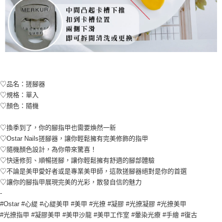
♡品名：搓腳器
♡規格：單入
♡顏色：隨機
♡換季到了，你的腳指甲也需要煥然一新
♡Ostar Nails搓腳器，讓你輕鬆擁有完美修飾的指甲
♡隨機顏色設計，為你帶來驚喜！
♡快速修剪、順暢搓腳，讓你輕鬆擁有舒適的腳部體驗
♡不論是美甲愛好者或是專業美甲師，這款搓腳器絕對是你的首選
♡讓你的腳指甲展現完美的光彩，散發自信的魅力
-
#Ostar #心緹 #心緹美甲 #美甲 #光撩 #凝膠 #光撩凝膠 #光撩美甲
#光撩指甲 #凝膠美甲 #美甲沙龍 #美甲工作室 #暈染光療 #手繪 #復古