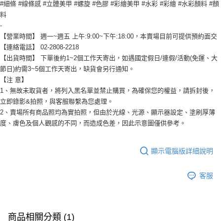
#細條 #線條感 #立體美甲 #螺旋 #色膠 #彩繪美甲 #水彩 #彩繪 #水彩顏料 #顏
料
-
【營業時間】 週一~週五 上午:9:00~下午:18:00，本賣場目前可提供預約面交
【連絡電話】 02-2808-2218
【出貨時間】 下單後約1~2個工作天寄出，如遇國定假日/連假/活動(免運、大
節日)約需3~5個工作天寄出，缺貨會另行通知。
【注 意】
1、無故未取貨者，將列入黑名單並禁止購買，為確保您的權益，請拆封後，
立即錄影&拍照，與客服聯繫為您處理。
2、賣場所有商品照均為實拍照，但由於光線、光源、顯示器設定、塗刷厚薄
度、膚色及個人觀感的不同，而造成色差，因此示意圖僅供參考。
顯示電腦版詳細說明
客服
商品相關分類 (1)