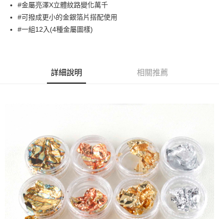
超商取貨付款
#金屬亮澤X立體紋路變化萬千
華南商業銀行
彰化商業銀行
#可撥成更小的金銀箔片搭配使用
LINE Pay
上海商業儲蓄銀行
台北富邦商業銀行
國泰世華商業銀行
兆豐國際商業銀行
#一組12入(4種金屬圖樣)
Apple Pay
臺灣中小企業銀行
台中商業銀行
匯豐（台灣）商業銀行
華泰商業銀行
街口支付
聯邦商業銀行
遠東國際商業銀行
元大商業銀行
永豐商業銀行
詳細說明
相關推薦
悠遊付
玉山商業銀行
星展（台灣）商業銀行
台新國際商業銀行
中國信託商業銀行
AFTEE先享後付
台灣樂天信用卡公司
相關說明
【關於「AFTEE先享後付」】
ATM付款
AFTEE先享後付是「在收到商品之後才付款」的支付方式。 讓您購物簡單
便利好安心！
１．簡單：不需註冊會員、不需綁卡、不需儲值。
運送方式
２．便利：只要手機號碼，簡訊認證，即可結帳。
３．安心：先確認商品／服務後，再付款。
全家取貨付款
每筆NT$70，滿NT$2,500(含以上)免運費
【「AFTEE先享後付」結帳流程】
１．於結帳方式選擇「AFTEE先享後付」後，將跳轉至「AFTEE先享後付」
付款後全家取貨
結帳頁面，進行簡訊認證並確認金額後，即可完成結帳。
２．訂單成立數日內，您將收到繳費通知簡訊。
每筆NT$70，滿NT$2,500(含以上)免運費
３．收到繳費通知簡訊後14天內，點擊此簡訊中的連結，可透過四大超商／