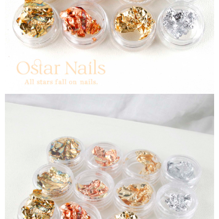
ATM／網路銀行／等多元方式進行付款，方視為交易完成。
7-11取貨付款
※ 請注意：結帳手續完成當下不需立刻繳費，但若您需要取消訂單，請聯絡
每筆NT$70，滿NT$2,500(含以上)免運費
購買商品的店家。未經商家同意取消之訂單仍視為有效，需透過AFTEE先享
後付繳納相關費用。
付款後7-11取貨
※ 交易是否成功請以「AFTEE先享後付 」之結帳頁面顯示為準，若有關於
是否繳費成功／繳費後需取消欲退款等相關疑問，請聯繫「AFTEE先享後付
每筆NT$70，滿NT$2,500(含以上)免運費
客戶支援中心」
https://netprotections.freshdesk.com/support/home
宅配 (可指定時間)
【注意事項】
１．透過由恩沛科技股份有限公司提供之「AFTEE先享後付」服務完成之交
每筆NT$100，滿NT$2,500(含以上)免運費
易，需依本服務之必要範圍內提供個人資料，並將交易相關給付款項請求債
權轉讓予恩沛科技股份有限公司。
郵局郵寄
２．關於個人資料處理事宜，請瀏覽以下網址：
每筆NT$100，滿NT$2,500(含以上)免運費
https://aftee.tw/terms/#terms3
３．未成年的使用者請事先徵得法定代理人或監護人之同意方可使用
「AFTEE先享後付」，若未經同意申辦者引起之損失，本公司不負相關責
任。
４．使用「AFTEE先享後付」時，將依據個別帳號之用戶狀況，依本公司即
時審查核予不同之上限額度；若仍有額度不足之情形，本公司將視審查結果
請求用戶進行身份認證。
５．嚴禁一人註冊多個帳號或使用他人資訊註冊。若發現惡意使用之情形，
恩沛科技股份有限公司將有權停止該用戶之使用額度並採取法律行動。