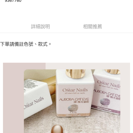
9367760
3 期 0 利率 每期
NT$126
21家銀行
合作金庫商業銀行
第一商業銀行
超商取貨付款
華南商業銀行
彰化商業銀行
詳細說明
相關推薦
LINE Pay
上海商業儲蓄銀行
台北富邦商業銀行
國泰世華商業銀行
兆豐國際商業銀行
Apple Pay
臺灣中小企業銀行
台中商業銀行
下單請備註色號、款式。
匯豐（台灣）商業銀行
華泰商業銀行
街口支付
聯邦商業銀行
遠東國際商業銀行
元大商業銀行
永豐商業銀行
悠遊付
玉山商業銀行
星展（台灣）商業銀行
台新國際商業銀行
中國信託商業銀行
AFTEE先享後付
台灣樂天信用卡公司
相關說明
【關於「AFTEE先享後付」】
ATM付款
AFTEE先享後付是「在收到商品之後才付款」的支付方式。 讓您購物簡單
便利好安心！
１．簡單：不需註冊會員、不需綁卡、不需儲值。
運送方式
２．便利：只要手機號碼，簡訊認證，即可結帳。
３．安心：先確認商品／服務後，再付款。
全家取貨付款
每筆NT$70，滿NT$2,500(含以上)免運費
【「AFTEE先享後付」結帳流程】
１．於結帳方式選擇「AFTEE先享後付」後，將跳轉至「AFTEE先享後付」