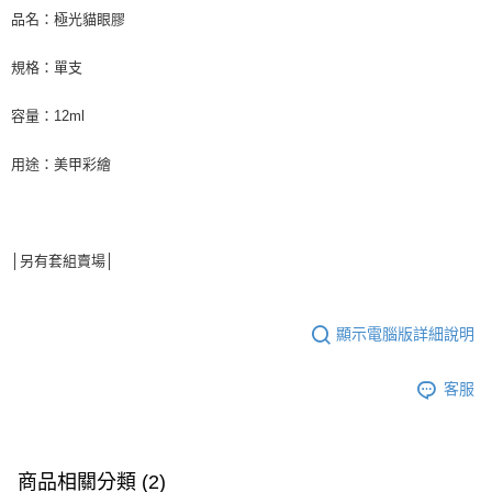
品名：極光貓眼膠
規格：單支
容量：12ml
用途：美甲彩繪
│另有套組賣場│
顯示電腦版詳細說明
客服
商品相關分類 (2)