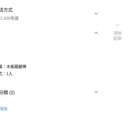
送方式
2,500免運
清除
紀錄
次付款
付款
稱：木板磨腳棒
式：1入
類 (2)
列套組
A . 指甲全科班材料套組
享後付
客服
邊商品
修指甲工具.刷具
FTEE先享後付」】
先享後付是「在收到商品之後才付款」的支付方式。 讓您購物簡單