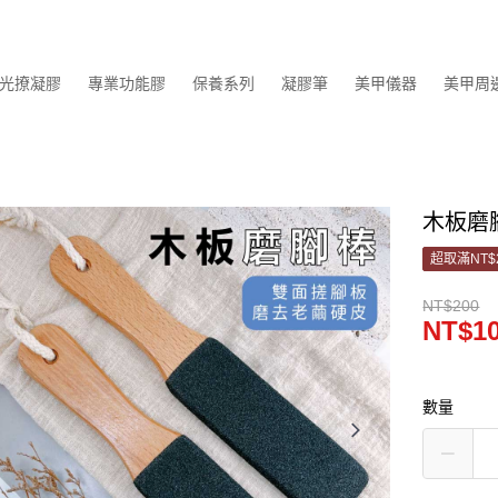
光撩凝膠
專業功能膠
保養系列
凝膠筆
美甲儀器
美甲周
木板磨
超取滿NT$
NT$200
NT$1
數量