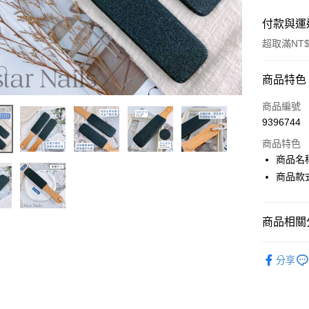
付款與運
超取滿NT$
付款方式
商品特色
信用卡一
商品編號
9396744
超商取貨
商品特色
LINE Pay
商品名
商品款
Apple Pay
街口支付
商品相關分
悠遊付
▍材料系
AFTEE先
分享
▍美甲周
相關說明
【關於「A
ATM付款
AFTEE