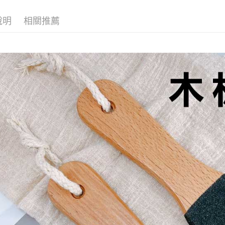
便利好安
１．簡單
說明
相關推薦
２．便利
運送方式
３．安心
全家取貨
【「AFT
每筆NT$7
１．於結帳
付」結帳
付款後全
２．訂單
３．收到繳
每筆NT$7
／ATM／
※ 請注意
7-11取貨
絡購買商品
先享後付
每筆NT$7
※ 交易是
是否繳費成
付款後7-1
付客戶支
每筆NT$7
【注意事
宅配 (可指
１．透過由
交易，需
每筆NT$1
求債權轉
２．關於
郵局郵寄
https://aft
每筆NT$1
３．未成