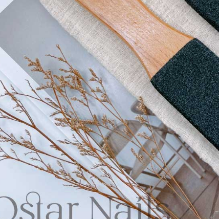
「AFTE
海外宅配
任。
４．使用「
即時審查
結果請求
５．嚴禁
形，恩沛
動。