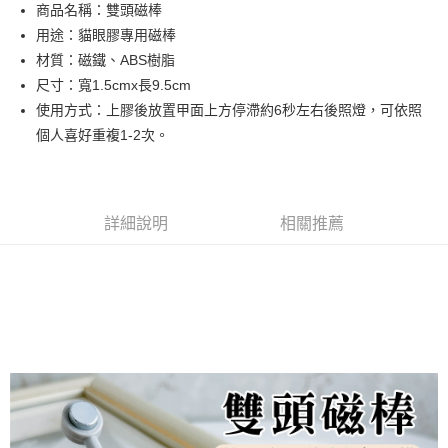
Apple Pay
商品名稱：雙頭磁棒
用途：貓眼膠專用磁棒
街口支付
材質：磁鐵、ABS樹脂
悠遊付
尺寸：寬1.5cmx長9.5cm
使用方式：上膠後放置甲面上方停滯約6秒左右後照燈，可依照
AFTEE先享後付
個人喜好重複1-2次。
相關說明
【關於「AFTEE先享後付」】
ATM付款
AFTEE先享後付是「在收到商品之後才付款」的支付方式。 讓您購物簡單
便利好安心！
１．簡單：不需註冊會員、不需綁卡、不需儲值。
詳細說明
相關推薦
運送方式
２．便利：只要手機號碼，簡訊認證，即可結帳。
３．安心：先確認商品／服務後，再付款。
全家取貨付款
每筆NT$70，滿NT$2,500(含以上)免運費
【「AFTEE先享後付」結帳流程】
１．於結帳方式選擇「AFTEE先享後付」後，將跳轉至「AFTEE先享後付」
付款後全家取貨
結帳頁面，進行簡訊認證並確認金額後，即可完成結帳。
２．訂單成立數日內，您將收到繳費通知簡訊。
每筆NT$70，滿NT$2,500(含以上)免運費
３．收到繳費通知簡訊後14天內，點擊此簡訊中的連結，可透過四大超商／
ATM／網路銀行／等多元方式進行付款，方視為交易完成。
7-11取貨付款
※ 請注意：結帳手續完成當下不需立刻繳費，但若您需要取消訂單，請聯絡
每筆NT$70，滿NT$2,500(含以上)免運費
購買商品的店家。未經商家同意取消之訂單仍視為有效，需透過AFTEE先享
後付繳納相關費用。