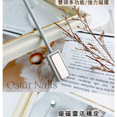
付款後7-11取貨
※ 交易是否成功請以「AFTEE先享後付 」之結帳頁面顯示為準，若有關於
是否繳費成功／繳費後需取消欲退款等相關疑問，請聯繫「AFTEE先享後付
每筆NT$70，滿NT$2,500(含以上)免運費
客戶支援中心」
https://netprotections.freshdesk.com/support/home
宅配 (可指定時間)
【注意事項】
１．透過由恩沛科技股份有限公司提供之「AFTEE先享後付」服務完成之交
每筆NT$100，滿NT$2,500(含以上)免運費
易，需依本服務之必要範圍內提供個人資料，並將交易相關給付款項請求債
權轉讓予恩沛科技股份有限公司。
郵局郵寄
２．關於個人資料處理事宜，請瀏覽以下網址：
每筆NT$100，滿NT$2,500(含以上)免運費
https://aftee.tw/terms/#terms3
３．未成年的使用者請事先徵得法定代理人或監護人之同意方可使用
海外宅配
查看運費
「AFTEE先享後付」，若未經同意申辦者引起之損失，本公司不負相關責
任。
４．使用「AFTEE先享後付」時，將依據個別帳號之用戶狀況，依本公司即
時審查核予不同之上限額度；若仍有額度不足之情形，本公司將視審查結果
請求用戶進行身份認證。
５．嚴禁一人註冊多個帳號或使用他人資訊註冊。若發現惡意使用之情形，
恩沛科技股份有限公司將有權停止該用戶之使用額度並採取法律行動。