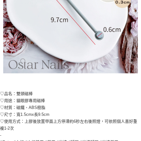
♡品名：雙頭磁棒
♡用途：貓眼膠專用磁棒
♡材質：磁鐵、ABS樹脂
♡尺寸：寬1.5cmx長9.5cm
♡使用方式：上膠後放置甲面上方停滯約6秒左右後照燈，可依照個人喜好重
複1-2次
-