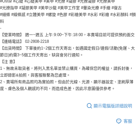
#Ostar #心緹 #心緹美甲 #美甲 #光撩 #凝膠 #光撩凝膠 #光撩美甲
#光撩指甲 #凝膠美甲 #美甲沙龍 #美甲工作室 #暈染光療 #手繪 #復古
#細條 #線條感 #立體美甲 #螺旋 #色膠 #彩繪美甲 #水彩 #彩繪 #水彩顏料 #顏
料
-
【營業時間】 週一~週五 上午:9:00~下午:18:00，本賣場目前可提供預約面交
【連絡電話】 02-2808-2218
【出貨時間】 下單後約1~2個工作天寄出，如遇國定假日/連假/活動(免運、大
節日)約需3~5個工作天寄出，缺貨會另行通知。
【注 意】
1、無故未取貨者，將列入黑名單並禁止購買，為確保您的權益，請拆封後，
立即錄影&拍照，與客服聯繫為您處理。
2、賣場所有商品照均為實拍照，但由於光線、光源、顯示器設定、塗刷厚薄
度、膚色及個人觀感的不同，而造成色差，因此示意圖僅供參考。
顯示電腦版詳細說明
客服