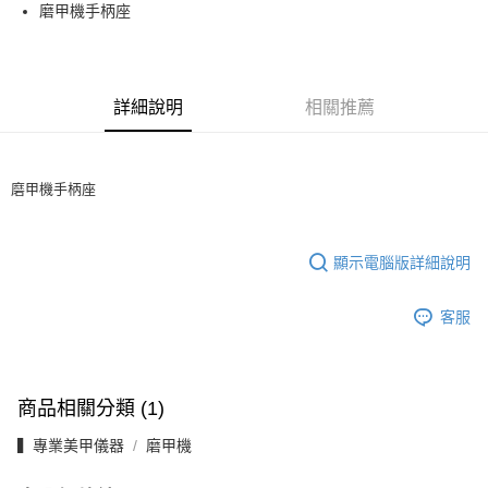
Apple Pay
磨甲機手柄座
街口支付
悠遊付
詳細說明
相關推薦
AFTEE先享後付
相關說明
【關於「AFTEE先享後付」】
磨甲機手柄座
ATM付款
AFTEE先享後付是「在收到商品之後才付款」的支付方式。 讓您購物簡單
便利好安心！
１．簡單：不需註冊會員、不需綁卡、不需儲值。
運送方式
２．便利：只要手機號碼，簡訊認證，即可結帳。
顯示電腦版詳細說明
３．安心：先確認商品／服務後，再付款。
全家取貨付款
每筆NT$70，滿NT$2,500(含以上)免運費
【「AFTEE先享後付」結帳流程】
客服
１．於結帳方式選擇「AFTEE先享後付」後，將跳轉至「AFTEE先享後付」
付款後全家取貨
結帳頁面，進行簡訊認證並確認金額後，即可完成結帳。
２．訂單成立數日內，您將收到繳費通知簡訊。
每筆NT$70，滿NT$2,500(含以上)免運費
３．收到繳費通知簡訊後14天內，點擊此簡訊中的連結，可透過四大超商／
商品相關分類 (1)
ATM／網路銀行／等多元方式進行付款，方視為交易完成。
7-11取貨付款
※ 請注意：結帳手續完成當下不需立刻繳費，但若您需要取消訂單，請聯絡
▍專業美甲儀器
磨甲機
每筆NT$70，滿NT$2,500(含以上)免運費
購買商品的店家。未經商家同意取消之訂單仍視為有效，需透過AFTEE先享
後付繳納相關費用。